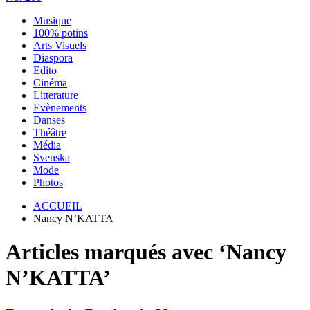
Musique
100% potins
Arts Visuels
Diaspora
Edito
Cinéma
Litterature
Evènements
Danses
Théâtre
Média
Svenska
Mode
Photos
ACCUEIL
Nancy N’KATTA
Articles marqués avec ‘Nancy
N’KATTA’