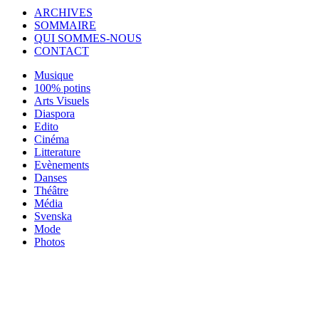
ARCHIVES
SOMMAIRE
QUI SOMMES-NOUS
CONTACT
Musique
100% potins
Arts Visuels
Diaspora
Edito
Cinéma
Litterature
Evènements
Danses
Théâtre
Média
Svenska
Mode
Photos