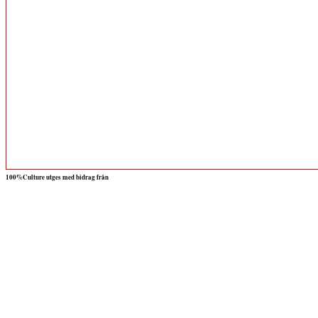
100%Culture utges med bidrag från