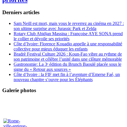
Derniers articles
Sam Neill est mort, mais vous le reverrez au cinéma en 2027 :
son ultime surprise avec Jurassic Park et Zelda
Rotary Club Abidjan Massina : Françoise AYE SONA prend
le collier et dévoile ses priorités
Côte d’Ivoire: Florence Kouadio appelle à une responsabilité
collective pour mieux éduquer les enfants
Bradrè Festival Culture 2026 : Koun-Fao vibre au rythme de
son patrimoine et célèbre l’unité dans une clôture mémorable
Gastronomie: La 3ᵉ édition du Brunch Baoulé placée sous le
signe du « Retour aux sources »
Côte d’Ivoire : la FIF met fin à l’aventure d’Emerse Faé, un
nouveau chapitre s’ouvre pour les Éléphants
Galerie photos