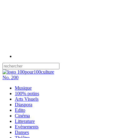
No.
200
Musique
100% potins
Arts Visuels
Diaspora
Edito
Cinéma
Litterature
Evènements
Danses
Théâtre