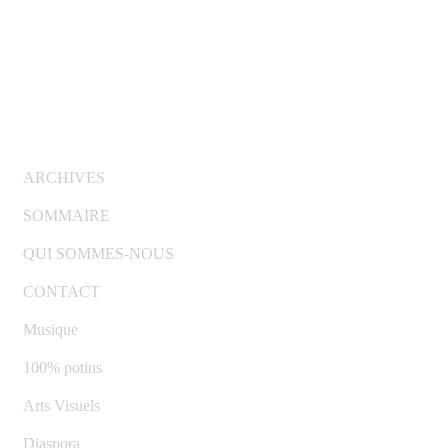
© Copyright 2007-2025 100%Culture - Edité par
Guide
Invest (GI)
ARCHIVES
SOMMAIRE
QUI SOMMES-NOUS
CONTACT
Musique
100% potins
Arts Visuels
Diaspora