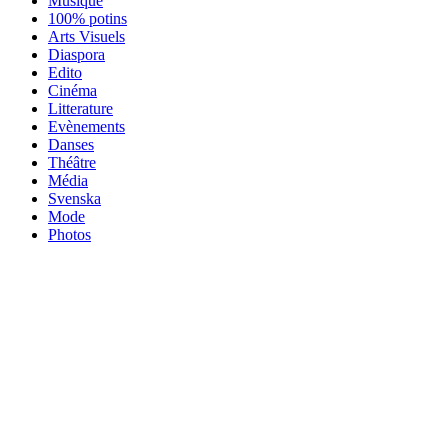
Musique
100% potins
Arts Visuels
Diaspora
Edito
Cinéma
Litterature
Evènements
Danses
Théâtre
Média
Svenska
Mode
Photos