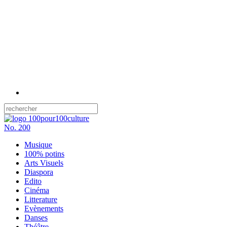
No.
200
Musique
100% potins
Arts Visuels
Diaspora
Edito
Cinéma
Litterature
Evènements
Danses
Théâtre