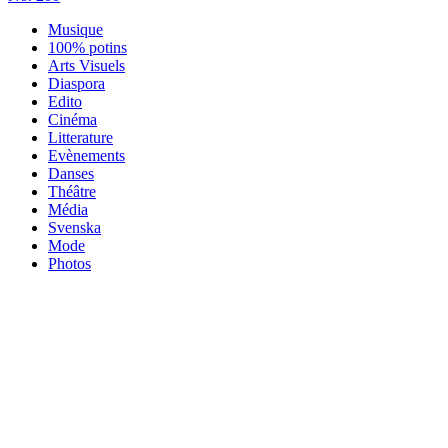
Musique
100% potins
Arts Visuels
Diaspora
Edito
Cinéma
Litterature
Evènements
Danses
Théâtre
Média
Svenska
Mode
Photos