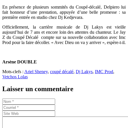
En présence de plusieurs sommités du Coupé-décalé, Delpiero lui
fait honneur d’une prestation, appuyée d’une belle promesse : sa
première entrée en studio chez Dj Kedjevara.
Officiellement, la carrière musicale de Dj Lakys est vieille
aujourd’hui de 7 ans et encore loin des attentes du chanteur. Le Jay
Z du Coupé Décalé compte sur sa nouvelle collaboration avec Imc
Prod pour la faire décoller. « Avec Dieu on va y arriver », espère-t-il.
Arsène DOUBLE
Mots-clefs :
Ariel Sheney
,
coupé décalé
,
Dj Lakys
,
IMC Prod
,
Vetchos Lolas
Laisser un commentaire