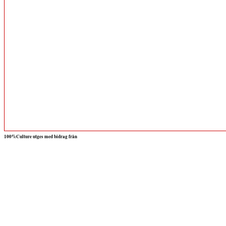
100%Culture utges med bidrag från