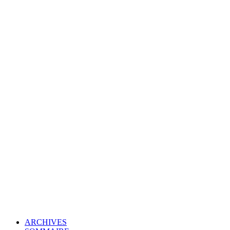
© Copyright 2007-2025 100%Culture - Edité par
Guide Invest (GI)
ARCHIVES