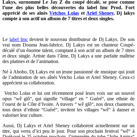
Lakys, surnommé Le Jay Z du coupé décalé, se pose comme
l’une des plus belles découvertes du label Imc Prod. Fort
apprécié de ses aînés
Vetchos Lolas
et
Ariel Sheney
, Dj lakys
compte à son actif un album de 7 titres et deux singles.
Le
label Imc
devient le nouveau distributeur de Dj Lakys. De son
vrai nom Douma Jean-fabrice, Dj Lakys est un chanteur Coupé-
décalé d’un énorme talent, comptant à son actif un album de 7 titres
et deux single. Artiste dans l’âme, Dj Lakys a une parfaite maîtrise
des platines et de l’animation.
Né à Abobo, Dj Lakys est un jeune passionné de musique qui jouit
de l’admiration de ses aînés Vetcho Lolas et Ariel Sheney. Ceux-ci
apprécient sa collaboration.
Vetcho Lolas et lui ont récemment posé leurs voix sur un nouvel
opus “wê glô“, qui signifie “village“ en “ Guéré“, une ethnie de
l’ouest de la Côte d’Ivoire. A travers “ wê glô“, nos deux chanteurs,
tous deux d’ethnie “Guéré“, invitent les villages “wê“ à danser et
valoriser leur culture.
Aussi, Dj Lakys et Ariel Sheney collaborent actuellement sur un
titre, qui verra d’ici peu le jour. Pour son prochain festival “wê“ à
Duékoué le 25 octobre prochain, l’interprète du tube “Jolie Amina“