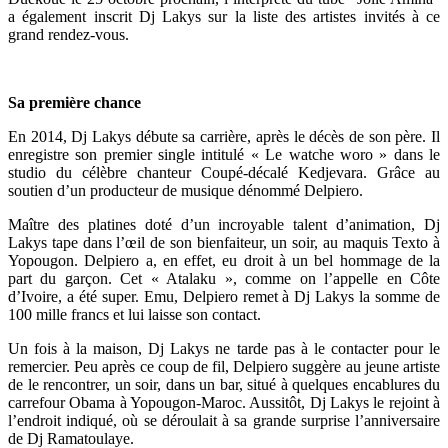
a également inscrit Dj Lakys sur la liste des artistes invités à ce
grand rendez-vous.
Sa première chance
En 2014, Dj Lakys débute sa carrière, après le décès de son père. Il
enregistre son premier single intitulé « Le watche woro » dans le
studio du célèbre chanteur Coupé-décalé Kedjevara. Grâce au
soutien d’un producteur de musique dénommé Delpiero.
Maître des platines doté d’un incroyable talent d’animation, Dj
Lakys tape dans l’œil de son bienfaiteur, un soir, au maquis Texto à
Yopougon. Delpiero a, en effet, eu droit à un bel hommage de la
part du garçon. Cet « Atalaku », comme on l’appelle en Côte
d’Ivoire, a été super. Emu, Delpiero remet à Dj Lakys la somme de
100 mille francs et lui laisse son contact.
Un fois à la maison, Dj Lakys ne tarde pas à le contacter pour le
remercier. Peu après ce coup de fil, Delpiero suggère au jeune artiste
de le rencontrer, un soir, dans un bar, situé à quelques encablures du
carrefour Obama à Yopougon-Maroc. Aussitôt, Dj Lakys le rejoint à
l’endroit indiqué, où se déroulait à sa grande surprise l’anniversaire
de Dj Ramatoulaye.