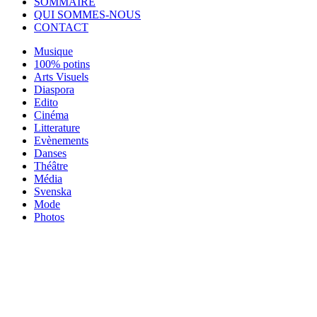
SOMMAIRE
QUI SOMMES-NOUS
CONTACT
Musique
100% potins
Arts Visuels
Diaspora
Edito
Cinéma
Litterature
Evènements
Danses
Théâtre
Média
Svenska
Mode
Photos