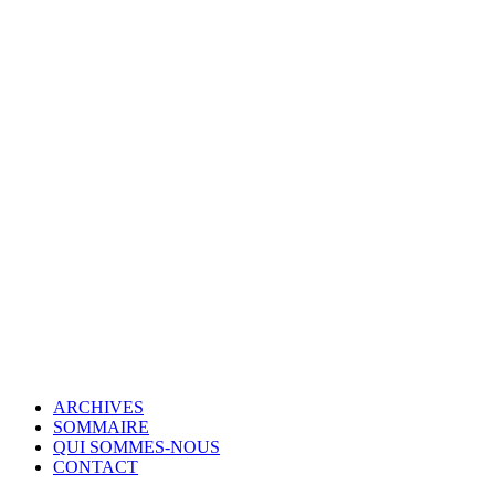
© Copyright 2007-2025 100%Culture - Edité par
Guide Invest (GI)
ARCHIVES
SOMMAIRE
QUI SOMMES-NOUS
CONTACT