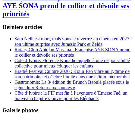
AYE SONA prend le collier et dévoile ses
priorités
Derniers articles
Sam Neill est mort, mais vous le reverrez au cinéma en 2027 :
son ultime surprise avec Jurassic Park et Zelda
Rotary Club Abidjan Massina : Françoise AYE SONA prend
le collier et dévoile ses priorités
Côte d’Ivoire: Florence Kouadio appelle à une responsabilité
collective pour mieux éduquer les enfants
Bradrè Festival Culture 2026 : Koun-Fao vibre au rythme de
son patrimoine et célèbre l’unité dans une clôture mémorable
Gastronomie: La 3ᵉ édition du Brunch Baoulé placée sous le
signe du « Retour aux sources »
Côte d’Ivoire : la FIF met fin à l’aventure d’Emerse Faé, un
nouveau chapitre s’ouvre pour les Éléphants
Galerie photos