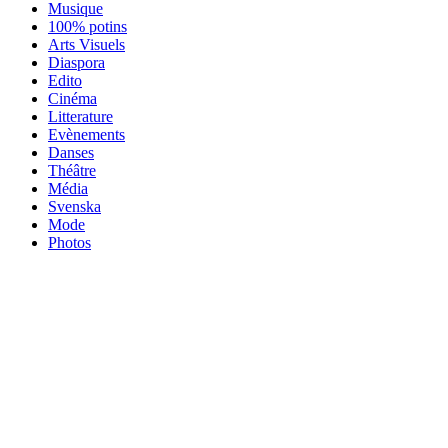
Musique
100% potins
Arts Visuels
Diaspora
Edito
Cinéma
Litterature
Evènements
Danses
Théâtre
Média
Svenska
Mode
Photos