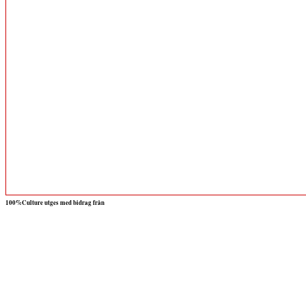
100%Culture utges med bidrag från