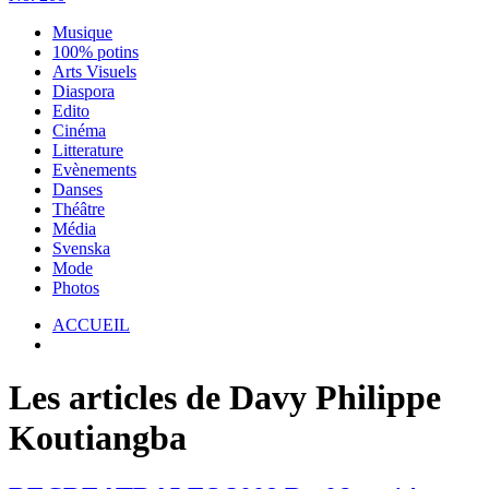
Musique
100% potins
Arts Visuels
Diaspora
Edito
Cinéma
Litterature
Evènements
Danses
Théâtre
Média
Svenska
Mode
Photos
ACCUEIL
Les articles de Davy Philippe
Koutiangba