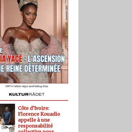
100%Culture utges med bidrag från
Côte d’Ivoire:
Florence Kouadio
appelle à une
responsabilité
collective pour