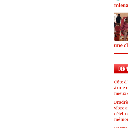
mieux
une c
DERN
Côte d’
à une r
mieux 
Bradrè
vibre 
célèbre
mémor