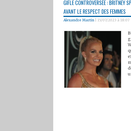
GIFLE CONTROVERSÉE : BRITNEY 
AVANT LE RESPECT DES FEMMES
Alexandre Martin
|
15/07/2023 à 18:07
B
g
W
q
e
m
d
u