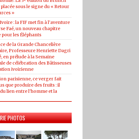
nomie: La 3ᵉ édition du Brunch
placée sous le signe du « Retour
urces »
Ivoire : la FIF met fin à l’aventure
se Faé, un nouveau chapitre
 pour les Éléphants
ce de la Grande Chancelière
ire, Professeure Henriette Dagri
, en prélude à la Semaine
le de célébration des Bâtisseuses
ation ivoirienne
on parisienne, ce verger fait
us que produire des fruits : il
du lien entre l’homme et la
RIE PHOTOS