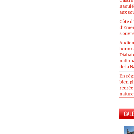
Gastro
Baoulé 
aux so
Côte d’
d’Emer
s’ouvre
Audien
honora
Diabaté
nationa
de la N
En régi
bien pl
recrée 
nature
GALE