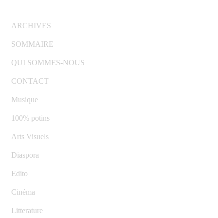
© Copyright 2007-2025 100%Culture - Edité par
Guide
Invest (GI)
ARCHIVES
SOMMAIRE
QUI SOMMES-NOUS
CONTACT
Musique
100% potins
Arts Visuels
Diaspora
Edito
Cinéma
Litterature