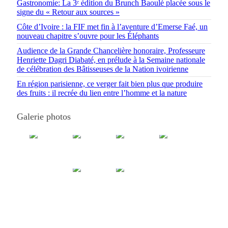
Gastronomie: La 3ᵉ édition du Brunch Baoulé placée sous le
signe du « Retour aux sources »
Côte d’Ivoire : la FIF met fin à l’aventure d’Emerse Faé, un
nouveau chapitre s’ouvre pour les Éléphants
Audience de la Grande Chancelière honoraire, Professeure
Henriette Dagri Diabaté, en prélude à la Semaine nationale
de célébration des Bâtisseuses de la Nation ivoirienne
En région parisienne, ce verger fait bien plus que produire
des fruits : il recrée du lien entre l’homme et la nature
Galerie photos