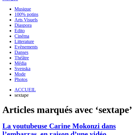
Musique
100% potins
Arts Visuels
Diaspora
Edito
Cinéma
Litterature
Evènements
Danses
Théâtre
Média
Svenska
Mode
Photos
ACCUEIL
sextape
Articles marqués avec ‘sextape’
La youtubeuse Carine Mokonzi dans
l’embarras, en raison d’une vidéo