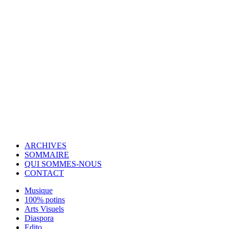
© Copyright 2007-2025 100%Culture - Edité par
Guide Invest (GI)
ARCHIVES
SOMMAIRE
QUI SOMMES-NOUS
CONTACT
Musique
100% potins
Arts Visuels
Diaspora
Edito