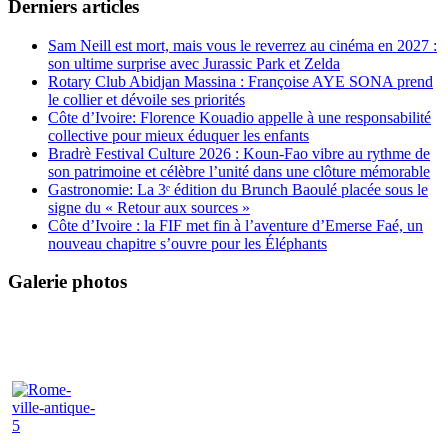
Derniers articles
Sam Neill est mort, mais vous le reverrez au cinéma en 2027 :
son ultime surprise avec Jurassic Park et Zelda
Rotary Club Abidjan Massina : Françoise AYE SONA prend
le collier et dévoile ses priorités
Côte d’Ivoire: Florence Kouadio appelle à une responsabilité
collective pour mieux éduquer les enfants
Bradrè Festival Culture 2026 : Koun-Fao vibre au rythme de
son patrimoine et célèbre l’unité dans une clôture mémorable
Gastronomie: La 3ᵉ édition du Brunch Baoulé placée sous le
signe du « Retour aux sources »
Côte d’Ivoire : la FIF met fin à l’aventure d’Emerse Faé, un
nouveau chapitre s’ouvre pour les Éléphants
Galerie photos