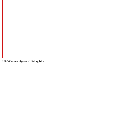
100%Culture utges med bidrag från