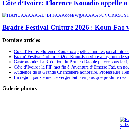
Côte d’Ivoire: Florence Kouadio appelle à 
Bradrè Festival Culture 2026 : Koun-Fao v
Derniers articles
Côte d’Ivoire: Florence Kouadio appelle à une responsabilité c
Bradrè Festival Culture 2026 : Koun-Fao vibre au rythme de so
Gastronomie: La 3ᵉ édition du Brunch Baoulé placée sous le si
Côte d’Ivoire : la FIF met fin à l’aventure d’Emerse Faé, un no
Audience de la Grande Chancelière honoraire, Professeure Henri
En région parisienne, ce verger fait bien plus que produire des fr
Galerie photos