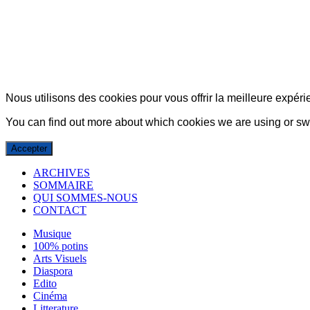
© Copyright 2007-2025 100%Culture - Edité par
Guide Invest (GI)
Nous utilisons des cookies pour vous offrir la meilleure expérie
You can find out more about which cookies we are using or swi
Accepter
ARCHIVES
SOMMAIRE
QUI SOMMES-NOUS
CONTACT
Musique
100% potins
Arts Visuels
Diaspora
Edito
Cinéma
Litterature