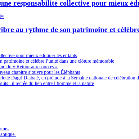
une responsabilité collective pour mieux éd
ibre au rythme de son patrimoine et célèbr
ollective pour mieux éduquer les enfants
n patrimoine et célèbre l’unité dans une clôture mémorable
gne du « Retour aux sources »
uveau chapitre s’ouvre pour les Éléphants
ette Dagri Diabaté, en prélude à la Semaine nationale de célébration d
uits : il recrée du lien entre l’homme et la nature