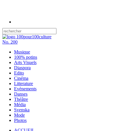
No.
200
Musique
100% potins
Arts Visuels
Diaspora
Edito
Cinéma
Litterature
Evènements
Danses
Théâtre
Média
Svenska
Mode
Photos
ACCUEIL