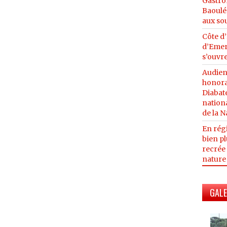
Gastro
Baoulé 
aux so
Côte d’
d’Emer
s’ouvre
Audien
honora
Diabaté
nationa
de la N
En régi
bien pl
recrée 
nature
GALE