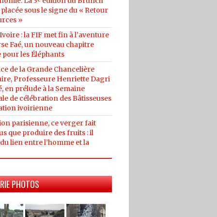
nomie: La 3ᵉ édition du Brunch
placée sous le signe du « Retour
urces »
Ivoire : la FIF met fin à l’aventure
se Faé, un nouveau chapitre
 pour les Éléphants
ce de la Grande Chancelière
ire, Professeure Henriette Dagri
, en prélude à la Semaine
le de célébration des Bâtisseuses
ation ivoirienne
on parisienne, ce verger fait
us que produire des fruits : il
du lien entre l’homme et la
RIE PHOTOS