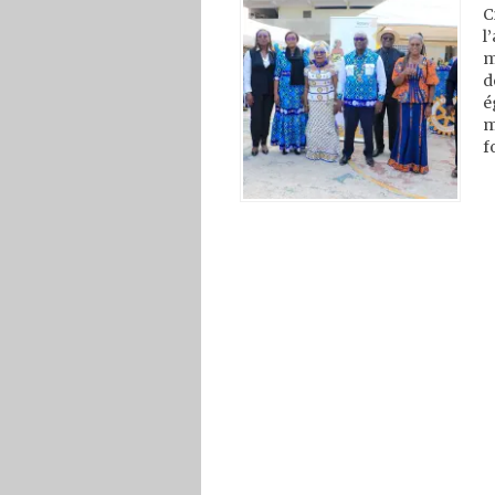
C
l
m
d
é
m
f