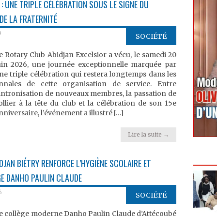
: UNE TRIPLE CÉLÉBRATION SOUS LE SIGNE DU
DE LA FRATERNITÉ
9
SOCIÉTÉ
e Rotary Club Abidjan Excelsior a vécu, le samedi 20
uin 2026, une journée exceptionnelle marquée par
ne triple célébration qui restera longtemps dans les
nnales de cette organisation de service. Entre
’intronisation de nouveaux membres, la passation de
ollier à la tête du club et la célébration de son 15e
nniversaire, l’événement a illustré […]
Lire la suite →
DJAN BIÉTRY RENFORCE L’HYGIÈNE SCOLAIRE ET
GE DANHO PAULIN CLAUDE
6
SOCIÉTÉ
e collège moderne Danho Paulin Claude d’Attécoubé