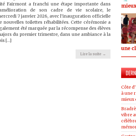
ité Fairmont a franchi une étape importante dans
mieux
’amélioration de son cadre de vie scolaire, le
ercredi 7 janvier 2026, avec l’inauguration officielle
e nouvelles toilettes réhabilitées. Cette cérémonie a
galement été marquée par la récompense des élèves
ajors du premier trimestre, dans une ambiance à la
ois […]
une c
Lire la suite →
DERN
Côte d’
à une r
mieux 
Bradrè
vibre 
célèbre
mémor