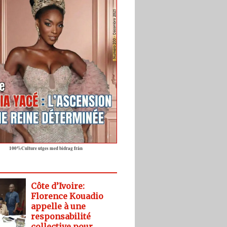
100%Culture utges med bidrag från
Côte d’Ivoire:
Florence Kouadio
appelle à une
responsabilité
collective pour