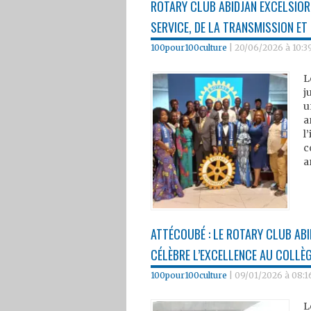
ROTARY CLUB ABIDJAN EXCELSIOR 
SERVICE, DE LA TRANSMISSION ET 
100pour100culture
|
20/06/2026 à 10:3
L
j
u
a
l
c
a
ATTÉCOUBÉ : LE ROTARY CLUB ABI
CÉLÈBRE L’EXCELLENCE AU COLLÈ
100pour100culture
|
09/01/2026 à 08:1
L