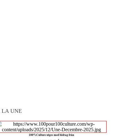
 LA UNE
100%Culture utges med bidrag från