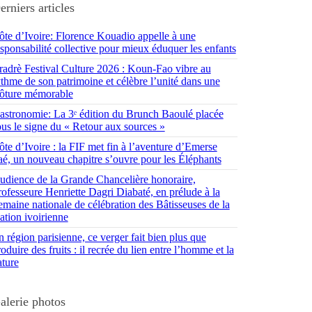
erniers articles
ôte d’Ivoire: Florence Kouadio appelle à une
esponsabilité collective pour mieux éduquer les enfants
radrè Festival Culture 2026 : Koun-Fao vibre au
ythme de son patrimoine et célèbre l’unité dans une
lôture mémorable
astronomie: La 3ᵉ édition du Brunch Baoulé placée
ous le signe du « Retour aux sources »
ôte d’Ivoire : la FIF met fin à l’aventure d’Emerse
aé, un nouveau chapitre s’ouvre pour les Éléphants
udience de la Grande Chancelière honoraire,
rofesseure Henriette Dagri Diabaté, en prélude à la
emaine nationale de célébration des Bâtisseuses de la
ation ivoirienne
 région parisienne, ce verger fait bien plus que
oduire des fruits : il recrée du lien entre l’homme et la
ature
alerie photos