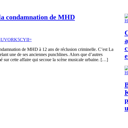
à la condamnation de MHD
C
a
c
ondamnation de MHD à 12 ans de réclusion criminelle. C’est La
elant une de ses anciennes punchlines. Alors que d’autres
e
é sur cette affaire qui secoue la scène musicale urbaine. […]
B
K
p
u