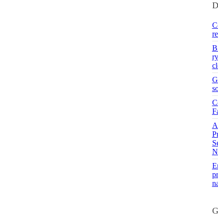
D
C
r
B
r
c
G
s
C
F
A
P
S
N
En
pr
n
G