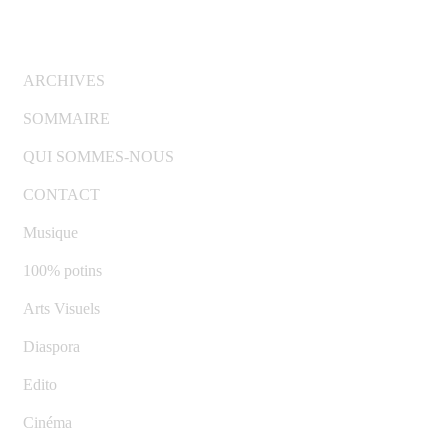
© Copyright 2007-2025 100%Culture - Edité par
Gui
ARCHIVES
SOMMAIRE
QUI SOMMES-NOUS
CONTACT
Musique
100% potins
Arts Visuels
Diaspora
Edito
Cinéma