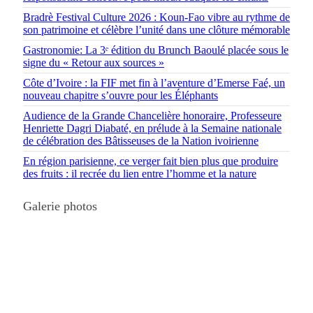
Bradrè Festival Culture 2026 : Koun-Fao vibre au rythme de
son patrimoine et célèbre l’unité dans une clôture mémorable
Gastronomie: La 3ᵉ édition du Brunch Baoulé placée sous le
signe du « Retour aux sources »
Côte d’Ivoire : la FIF met fin à l’aventure d’Emerse Faé, un
nouveau chapitre s’ouvre pour les Éléphants
Audience de la Grande Chancelière honoraire, Professeure
Henriette Dagri Diabaté, en prélude à la Semaine nationale
de célébration des Bâtisseuses de la Nation ivoirienne
En région parisienne, ce verger fait bien plus que produire
des fruits : il recrée du lien entre l’homme et la nature
Galerie photos