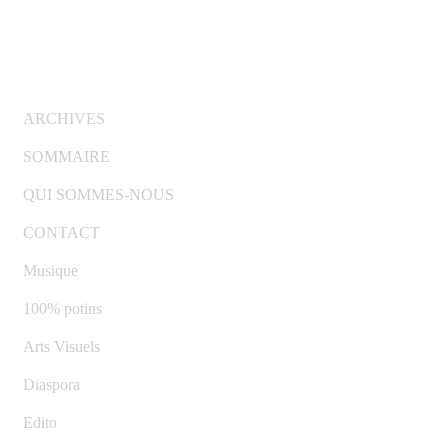
© Copyright 2007-2025 100%Culture - Edité par
Guide
Invest (GI)
ARCHIVES
SOMMAIRE
QUI SOMMES-NOUS
CONTACT
Musique
100% potins
Arts Visuels
Diaspora
Edito