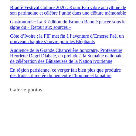
Bradrè Festival Culture 2026 : Koun-Fao vibre au rythme de
son patrimoine et célèbre l’unité dans une clôture mémorable
Gastronomie: La 3ᵉ édition du Brunch Baoulé placée sous le
signe du « Retour aux sources »
Côte d’Ivoire : la FIF met fin à l’aventure d’Emerse Faé, un
nouveau chapitre s’ouvre pour les Éléphants
Audience de la Grande Chancelière honoraire, Professeure
Henriette Dagri Diabaté, en prélude à la Semaine nationale
de célébration des Bâtisseuses de la Nation ivoirienne
En région parisienne, ce verger fait bien plus que produire
des fruits : il recrée du lien entre l’homme et la nature
Galerie photos