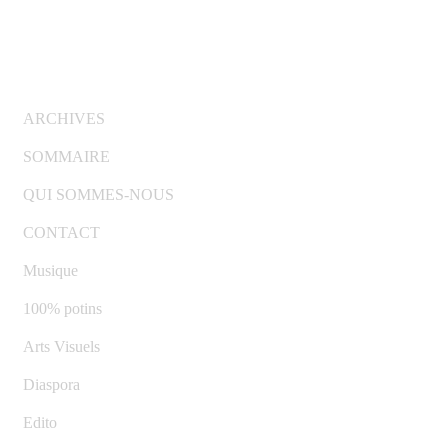
© Copyright 2007-2025 100%Culture - Edité par
Guide
Invest (GI)
ARCHIVES
SOMMAIRE
QUI SOMMES-NOUS
CONTACT
Musique
100% potins
Arts Visuels
Diaspora
Edito