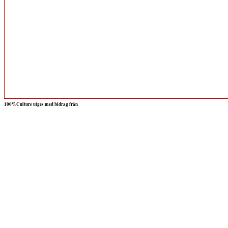
100%Culture utges med bidrag från