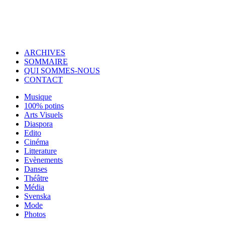
© Copyright 2007-2025 100%Culture - Edité par
Guide Invest (GI)
ARCHIVES
SOMMAIRE
QUI SOMMES-NOUS
CONTACT
Musique
100% potins
Arts Visuels
Diaspora
Edito
Cinéma
Litterature
Evènements
Danses
Théâtre
Média
Svenska
Mode
Photos