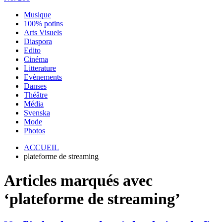
Musique
100% potins
Arts Visuels
Diaspora
Edito
Cinéma
Litterature
Evènements
Danses
Théâtre
Média
Svenska
Mode
Photos
ACCUEIL
plateforme de streaming
Articles marqués avec
‘plateforme de streaming’