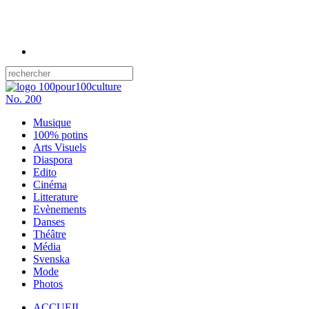
No.
200
Musique
100% potins
Arts Visuels
Diaspora
Edito
Cinéma
Litterature
Evènements
Danses
Théâtre
Média
Svenska
Mode
Photos
ACCUEIL