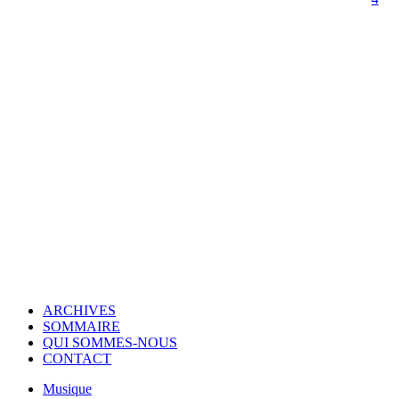
© Copyright 2007-2025 100%Culture - Edité par
Guide Invest (GI)
ARCHIVES
SOMMAIRE
QUI SOMMES-NOUS
CONTACT
Musique