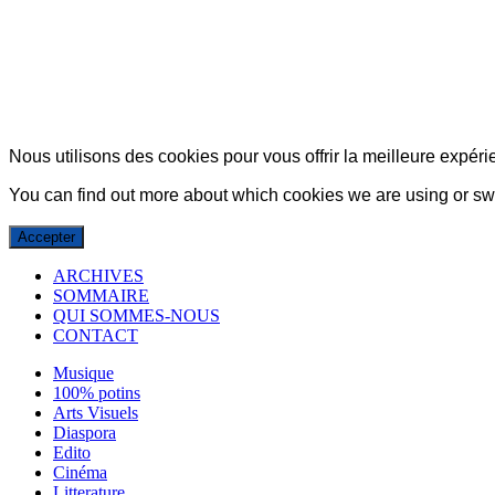
© Copyright 2007-2025 100%Culture - Edité par
Guide Invest (GI)
Nous utilisons des cookies pour vous offrir la meilleure expérie
You can find out more about which cookies we are using or swi
Accepter
ARCHIVES
SOMMAIRE
QUI SOMMES-NOUS
CONTACT
Musique
100% potins
Arts Visuels
Diaspora
Edito
Cinéma
Litterature