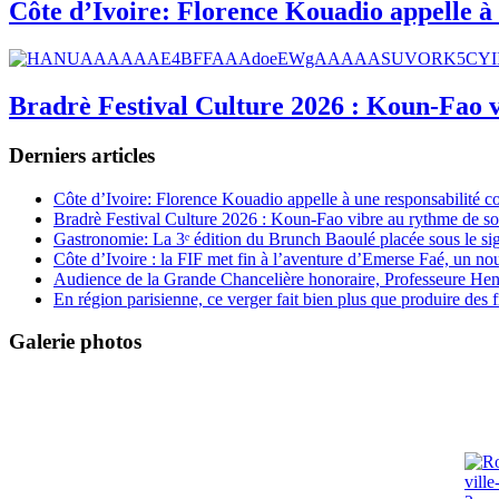
Côte d’Ivoire: Florence Kouadio appelle à 
Bradrè Festival Culture 2026 : Koun-Fao v
Derniers articles
Côte d’Ivoire: Florence Kouadio appelle à une responsabilité c
Bradrè Festival Culture 2026 : Koun-Fao vibre au rythme de so
Gastronomie: La 3ᵉ édition du Brunch Baoulé placée sous le si
Côte d’Ivoire : la FIF met fin à l’aventure d’Emerse Faé, un no
Audience de la Grande Chancelière honoraire, Professeure Henri
En région parisienne, ce verger fait bien plus que produire des fr
Galerie photos