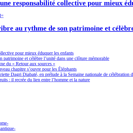
une responsabilité collective pour mieux éd
ibre au rythme de son patrimoine et célèbr
ollective pour mieux éduquer les enfants
n patrimoine et célèbre l’unité dans une clôture mémorable
gne du « Retour aux sources »
uveau chapitre s’ouvre pour les Éléphants
ette Dagri Diabaté, en prélude à la Semaine nationale de célébration d
uits : il recrée du lien entre l’homme et la nature