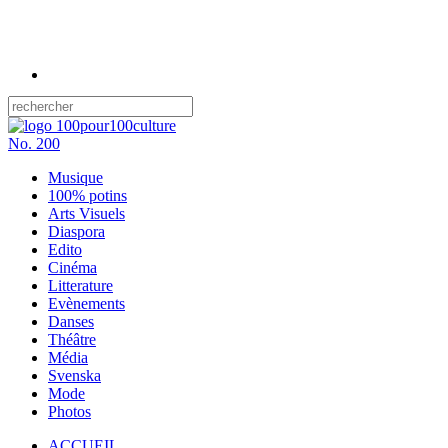
No.
200
Musique
100% potins
Arts Visuels
Diaspora
Edito
Cinéma
Litterature
Evènements
Danses
Théâtre
Média
Svenska
Mode
Photos
ACCUEIL