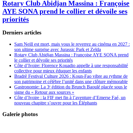
Rotary Club Abidjan Massina : Françoise
AYE SONA prend le collier et dévoile ses
priorités
Derniers articles
Sam Neill est mort, mais vous le reverrez au cinéma en 2027 :
son ultime surprise avec Jurassic Park et Zelda
Rotary Club Abidjan Massina : Françoise AYE SONA prend
le collier et dévoile ses priorités
Côte d’Ivoire: Florence Kouadio appelle à une responsabilité
collective pour mieux éduquer les enfants
Bradrè Festival Culture 2026 : Koun-Fao vibre au rythme de
son patrimoine et célèbre l’unité dans une clôture mémorable
Gastronomie: La 3ᵉ édition du Brunch Baoulé placée sous le
signe du « Retour aux sources »
Côte d’Ivoire : la FIF met fin à l’aventure d’Emerse Faé, un
nouveau chapitre s’ouvre pour les Éléphants
Galerie photos