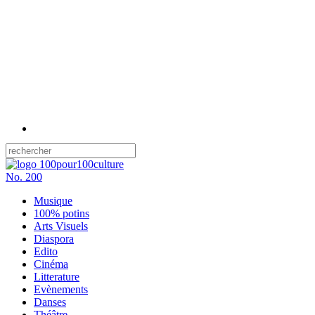
No.
200
Musique
100% potins
Arts Visuels
Diaspora
Edito
Cinéma
Litterature
Evènements
Danses
Théâtre