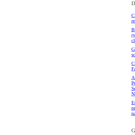
D
C
r
B
r
c
G
s
C
F
A
P
S
N
En
pr
n
G