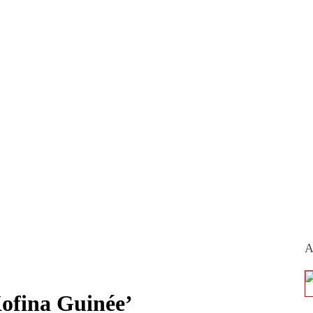
A
Kofina Guinée’