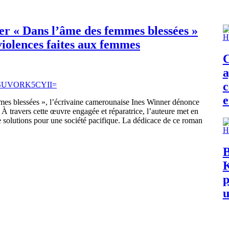
r « Dans l’âme des femmes blessées »
 violences faites aux femmes
C
a
c
e
mmes blessées », l’écrivaine camerounaise Ines Winner dénonce
À travers cette œuvre engagée et réparatrice, l’auteure met en
 de solutions pour une société pacifique. La dédicace de ce roman
B
K
p
u