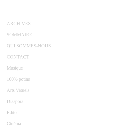
© Copyright 2007-2025 100%Culture - Edité par
Gui
ARCHIVES
SOMMAIRE
QUI SOMMES-NOUS
CONTACT
Musique
100% potins
Arts Visuels
Diaspora
Edito
Cinéma