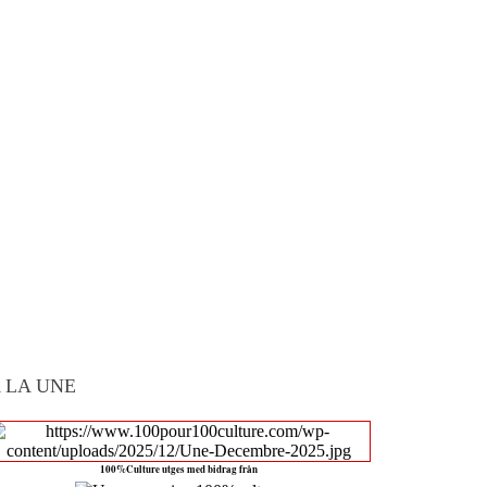
 LA UNE
100%Culture utges med bidrag från