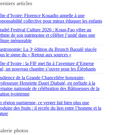
erniers articles
ôte d’Ivoire: Florence Kouadio appelle à une
esponsabilité collective pour mieux éduquer les enfants
radrè Festival Culture 2026 : Koun-Fao vibre au
ythme de son patrimoine et célèbre l’unité dans une
lôture mémorable
astronomie: La 3ᵉ édition du Brunch Baoulé placée
ous le signe du « Retour aux sources »
ôte d’Ivoire : la FIF met fin à l’aventure d’Emerse
aé, un nouveau chapitre s’ouvre pour les Éléphants
udience de la Grande Chancelière honoraire,
rofesseure Henriette Dagri Diabaté, en prélude à la
emaine nationale de célébration des Bâtisseuses de la
ation ivoirienne
 région parisienne, ce verger fait bien plus que
oduire des fruits : il recrée du lien entre l’homme et la
ature
alerie photos