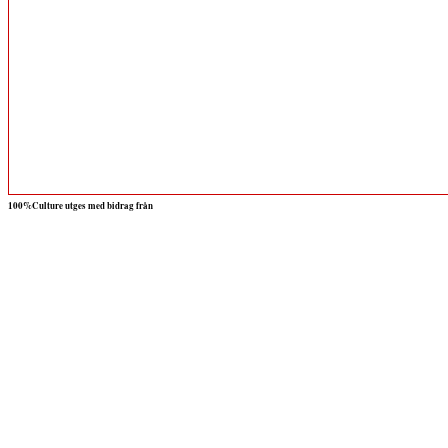
100%Culture utges med bidrag från