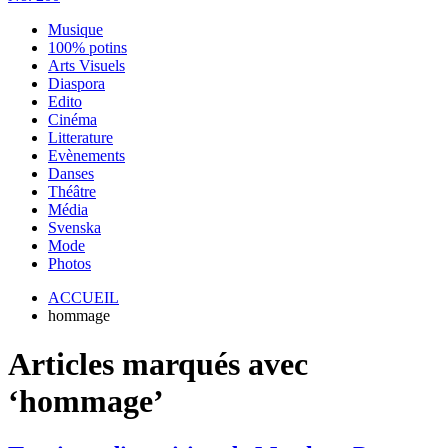
Musique
100% potins
Arts Visuels
Diaspora
Edito
Cinéma
Litterature
Evènements
Danses
Théâtre
Média
Svenska
Mode
Photos
ACCUEIL
hommage
Articles marqués avec
‘hommage’