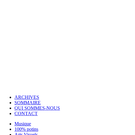
© Copyright 2007-2025 100%Culture - Edité par
Guide Invest (GI)
ARCHIVES
SOMMAIRE
QUI SOMMES-NOUS
CONTACT
Musique
100% potins
Arts Visuels