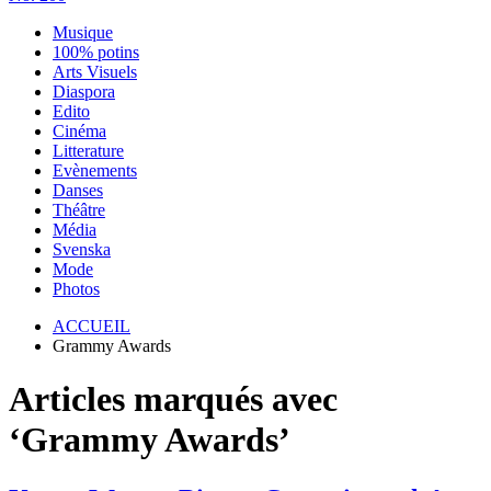
Musique
100% potins
Arts Visuels
Diaspora
Edito
Cinéma
Litterature
Evènements
Danses
Théâtre
Média
Svenska
Mode
Photos
ACCUEIL
Grammy Awards
Articles marqués avec
‘Grammy Awards’