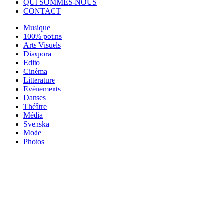
QUI SOMMES-NOUS
CONTACT
Musique
100% potins
Arts Visuels
Diaspora
Edito
Cinéma
Litterature
Evènements
Danses
Théâtre
Média
Svenska
Mode
Photos