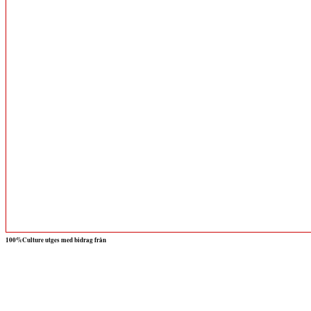
100%Culture utges med bidrag från