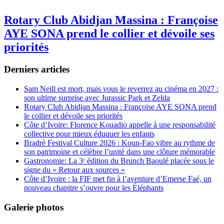
Rotary Club Abidjan Massina : Françoise
AYE SONA prend le collier et dévoile ses
priorités
Derniers articles
Sam Neill est mort, mais vous le reverrez au cinéma en 2027 :
son ultime surprise avec Jurassic Park et Zelda
Rotary Club Abidjan Massina : Françoise AYE SONA prend
le collier et dévoile ses priorités
Côte d’Ivoire: Florence Kouadio appelle à une responsabilité
collective pour mieux éduquer les enfants
Bradrè Festival Culture 2026 : Koun-Fao vibre au rythme de
son patrimoine et célèbre l’unité dans une clôture mémorable
Gastronomie: La 3ᵉ édition du Brunch Baoulé placée sous le
signe du « Retour aux sources »
Côte d’Ivoire : la FIF met fin à l’aventure d’Emerse Faé, un
nouveau chapitre s’ouvre pour les Éléphants
Galerie photos