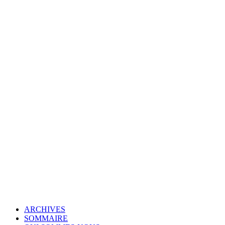
© Copyright 2007-2025 100%Culture - Edité par
Guide Invest (GI)
ARCHIVES
SOMMAIRE