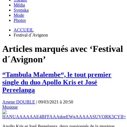
Média
Svenska
Mode
Photos
ACCUEIL
Festival d´Avignon
Articles marqués avec ‘Festival
d´Avignon’
“Tambula Malembe“, le tout premier
single du duo Apollo Kris et José
Pereelanga
Arsene DOUBLE
|
09/03/2021 à 20:50
Musique
Apollo Kris et José Pereelanga, deux passionnés de la musique