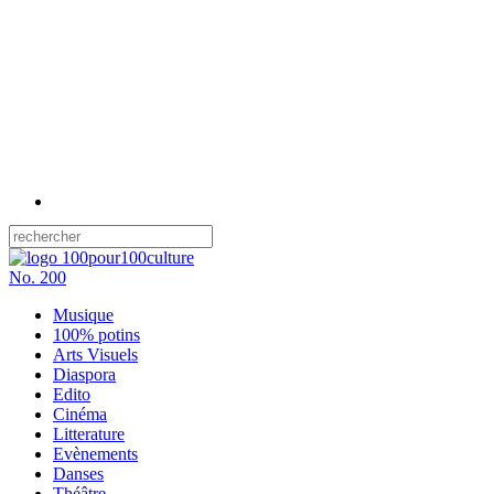
No.
200
Musique
100% potins
Arts Visuels
Diaspora
Edito
Cinéma
Litterature
Evènements
Danses
Théâtre