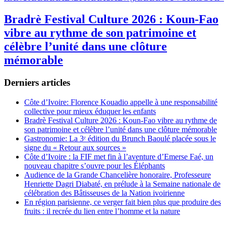
Bradrè Festival Culture 2026 : Koun-Fao
vibre au rythme de son patrimoine et
célèbre l’unité dans une clôture
mémorable
Derniers articles
Côte d’Ivoire: Florence Kouadio appelle à une responsabilité
collective pour mieux éduquer les enfants
Bradrè Festival Culture 2026 : Koun-Fao vibre au rythme de
son patrimoine et célèbre l’unité dans une clôture mémorable
Gastronomie: La 3ᵉ édition du Brunch Baoulé placée sous le
signe du « Retour aux sources »
Côte d’Ivoire : la FIF met fin à l’aventure d’Emerse Faé, un
nouveau chapitre s’ouvre pour les Éléphants
Audience de la Grande Chancelière honoraire, Professeure
Henriette Dagri Diabaté, en prélude à la Semaine nationale de
célébration des Bâtisseuses de la Nation ivoirienne
En région parisienne, ce verger fait bien plus que produire des
fruits : il recrée du lien entre l’homme et la nature