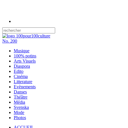
No.
200
Musique
100% potins
Arts Visuels
Diaspora
Edito
Cinéma
Litterature
Evènements
Danses
Théâtre
Média
Svenska
Mode
Photos
ACCUEIL