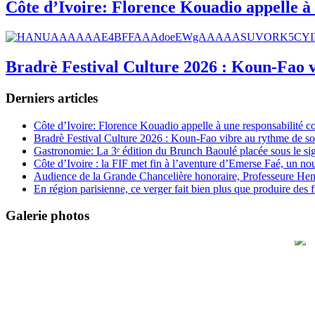
Côte d’Ivoire: Florence Kouadio appelle à 
Bradrè Festival Culture 2026 : Koun-Fao v
Derniers articles
Côte d’Ivoire: Florence Kouadio appelle à une responsabilité c
Bradrè Festival Culture 2026 : Koun-Fao vibre au rythme de so
Gastronomie: La 3ᵉ édition du Brunch Baoulé placée sous le si
Côte d’Ivoire : la FIF met fin à l’aventure d’Emerse Faé, un no
Audience de la Grande Chancelière honoraire, Professeure Henri
En région parisienne, ce verger fait bien plus que produire des fr
Galerie photos