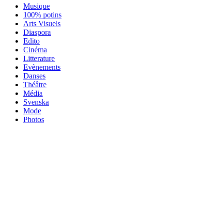
Musique
100% potins
Arts Visuels
Diaspora
Edito
Cinéma
Litterature
Evènements
Danses
Théâtre
Média
Svenska
Mode
Photos