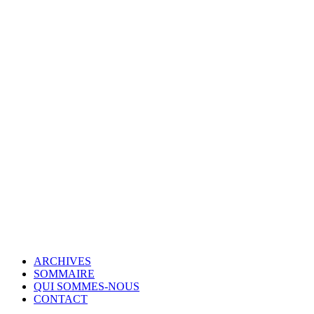
© Copyright 2007-2025 100%Culture - Edité par
Guide Invest (GI)
ARCHIVES
SOMMAIRE
QUI SOMMES-NOUS
CONTACT