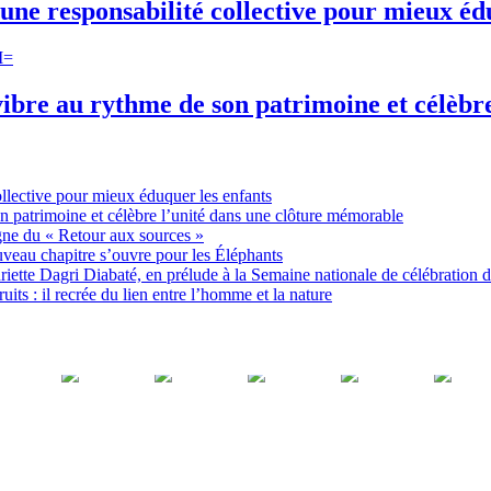
une responsabilité collective pour mieux éd
ibre au rythme de son patrimoine et célèbr
ollective pour mieux éduquer les enfants
n patrimoine et célèbre l’unité dans une clôture mémorable
gne du « Retour aux sources »
uveau chapitre s’ouvre pour les Éléphants
ette Dagri Diabaté, en prélude à la Semaine nationale de célébration d
uits : il recrée du lien entre l’homme et la nature