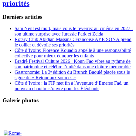
priorités
Derniers articles
Sam Neill est mort, mais vous le reverrez au cinéma en 2027 :
son ultime surprise avec Jurassic Park et Zelda
Rotary Club Abidjan Massina : Françoise AYE SONA prend
le collier et dévoile ses priorités
Côte d’Ivoire: Florence Kouadio appelle à une responsabilité
collective pour mieux éduquer les enfants
Bradrè Festival Culture 2026 : Koun-Fao vibre au rythme de
son patrimoine et célèbre l’unité dans une clôture mémorable
Gastronomie: La 3ᵉ édition du Brunch Baoulé placée sous le
signe du « Retour aux sources »
Côte d’Ivoire : la FIF met fin à l’aventure d’Emerse Faé, un
nouveau chapitre s’ouvre pour les Éléphants
Galerie photos