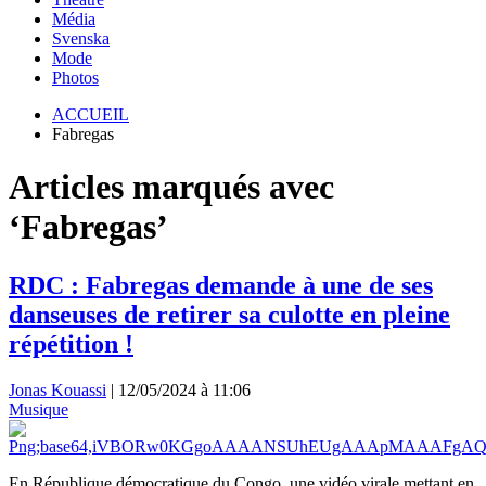
Média
Svenska
Mode
Photos
ACCUEIL
Fabregas
Articles marqués avec
‘Fabregas’
RDC : Fabregas demande à une de ses
danseuses de retirer sa culotte en pleine
répétition !
Jonas Kouassi
|
12/05/2024 à 11:06
Musique
En République démocratique du Congo, une vidéo virale mettant en