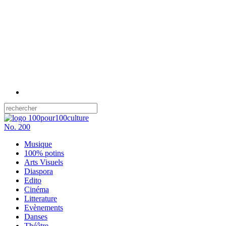
No.
200
Musique
100% potins
Arts Visuels
Diaspora
Edito
Cinéma
Litterature
Evènements
Danses
Théâtre