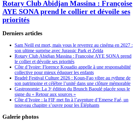
Rotary Club Abidjan Massina : Françoise
AYE SONA prend le collier et dévoile ses
priorités
Derniers articles
Sam Neill est mort, mais vous le reverrez au cinéma en 2027 :
son ultime surprise avec Jurassic Park et Zelda
Rotary Club Abidjan Massina : Françoise AYE SONA prend
le collier et dévoile ses priorités
Côte d’Ivoire: Florence Kouadio appelle à une responsabilité
collective pour mieux éduquer les enfants
Bradrè Festival Culture 2026 : Koun-Fao vibre au rythme de
son patrimoine et célèbre l’unité dans une clôture mémorable
Gastronomie: La 3ᵉ édition du Brunch Baoulé placée sous le
signe du « Retour aux sources »
Côte d’Ivoire : la FIF met fin à l’aventure d’Emerse Faé, un
nouveau chapitre s’ouvre pour les Éléphants
Galerie photos