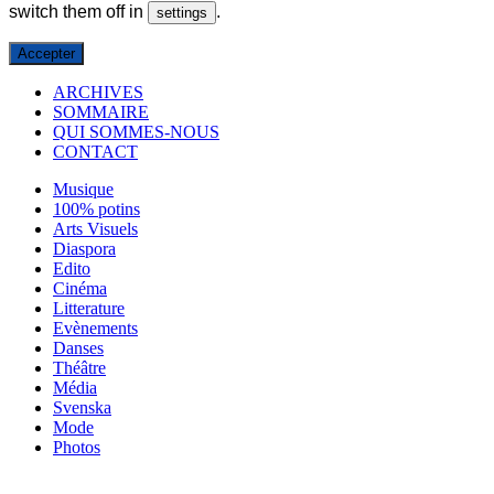
switch them off in
.
settings
Accepter
ARCHIVES
SOMMAIRE
QUI SOMMES-NOUS
CONTACT
Musique
100% potins
Arts Visuels
Diaspora
Edito
Cinéma
Litterature
Evènements
Danses
Théâtre
Média
Svenska
Mode
Photos