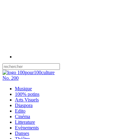
No.
200
Musique
100% potins
Arts Visuels
Diaspora
Edito
Cinéma
Litterature
Evènements
Danses
Théâtre