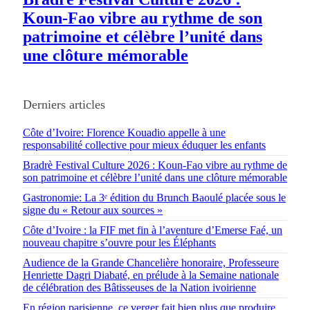
Koun-Fao vibre au rythme de son
patrimoine et célèbre l’unité dans
une clôture mémorable
Derniers articles
Côte d’Ivoire: Florence Kouadio appelle à une
responsabilité collective pour mieux éduquer les enfants
Bradrè Festival Culture 2026 : Koun-Fao vibre au rythme de
son patrimoine et célèbre l’unité dans une clôture mémorable
Gastronomie: La 3ᵉ édition du Brunch Baoulé placée sous le
signe du « Retour aux sources »
Côte d’Ivoire : la FIF met fin à l’aventure d’Emerse Faé, un
nouveau chapitre s’ouvre pour les Éléphants
Audience de la Grande Chancelière honoraire, Professeure
Henriette Dagri Diabaté, en prélude à la Semaine nationale
de célébration des Bâtisseuses de la Nation ivoirienne
En région parisienne, ce verger fait bien plus que produire