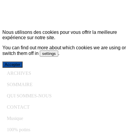
© Copyright 2007-2025 100%Culture - Edité par
Guide
Invest (GI)
Nous utilisons des cookies pour vous offrir la meilleure
expérience sur notre site.
You can find out more about which cookies we are using or
switch them off in
.
settings
Accepter
ARCHIVES
SOMMAIRE
QUI SOMMES-NOUS
CONTACT
Musique
100% potins