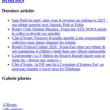
Derniers articles
Sam Neill est mort, mais vous le reverrez au cinéma en 2027 :
son ultime surprise avec Jurassic Park et Zelda
Rotary Club Abidjan Massina : Françoise AYE SONA prend
le collier et dévoile ses priorités
Côte d’Ivoire: Florence Kouadio appelle à une responsabilité
collective pour mieux éduquer les enfants
Bradrè Festival Culture 2026 : Koun-Fao vibre au rythme de
son patrimoine et célèbre l’unité dans une clôture mémorable
Gastronomie: La 3ᵉ édition du Brunch Baoulé placée sous le
signe du « Retour aux sources »
Côte d’Ivoire : la FIF met fin à l’aventure d’Emerse Faé, un
nouveau chapitre s’ouvre pour les Éléphants
Galerie photos