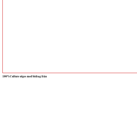
100%Culture utges med bidrag från