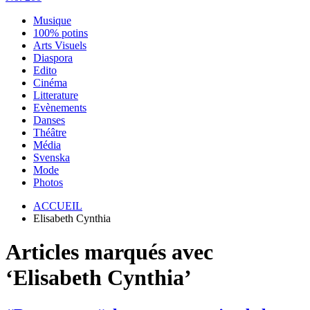
Musique
100% potins
Arts Visuels
Diaspora
Edito
Cinéma
Litterature
Evènements
Danses
Théâtre
Média
Svenska
Mode
Photos
ACCUEIL
Elisabeth Cynthia
Articles marqués avec
‘Elisabeth Cynthia’