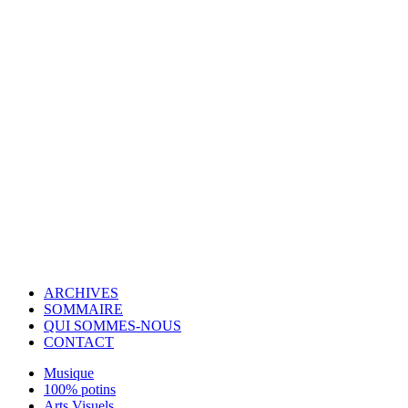
© Copyright 2007-2025 100%Culture - Edité par
Guide Invest (GI)
ARCHIVES
SOMMAIRE
QUI SOMMES-NOUS
CONTACT
Musique
100% potins
Arts Visuels