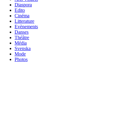
Diaspora
Edito
Cinéma
Litterature
Evènements
Danses
Théâtre
Média
Svenska
Mode
Photos