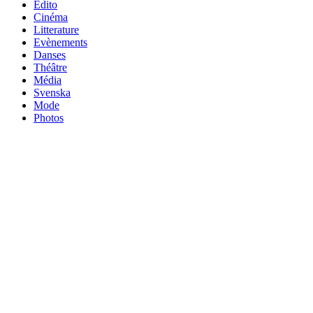
Edito
Cinéma
Litterature
Evènements
Danses
Théâtre
Média
Svenska
Mode
Photos