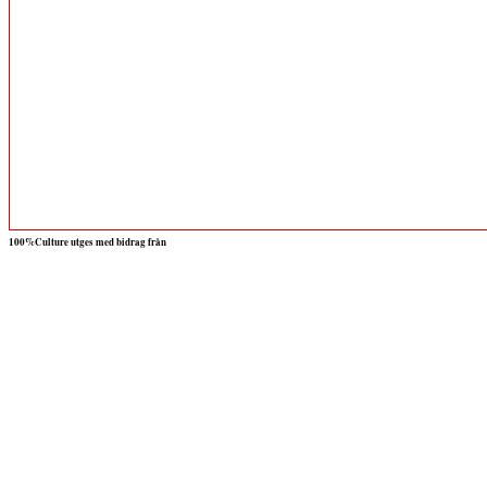
100%Culture utges med bidrag från