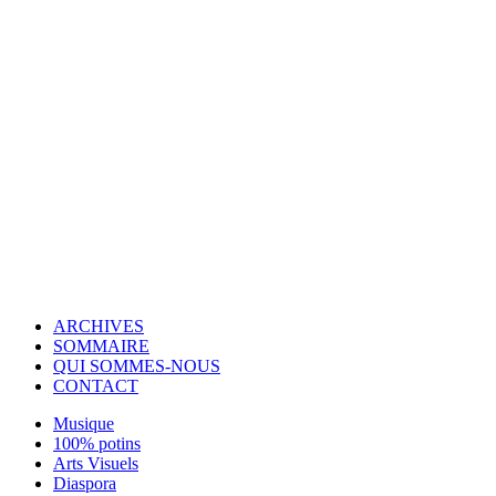
© Copyright 2007-2025 100%Culture - Edité par
Guide Invest (GI)
ARCHIVES
SOMMAIRE
QUI SOMMES-NOUS
CONTACT
Musique
100% potins
Arts Visuels
Diaspora