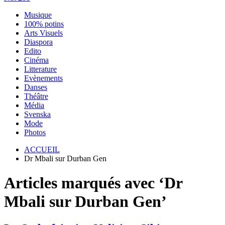
Musique
100% potins
Arts Visuels
Diaspora
Edito
Cinéma
Litterature
Evènements
Danses
Théâtre
Média
Svenska
Mode
Photos
ACCUEIL
Dr Mbali sur Durban Gen
Articles marqués avec ‘Dr
Mbali sur Durban Gen’