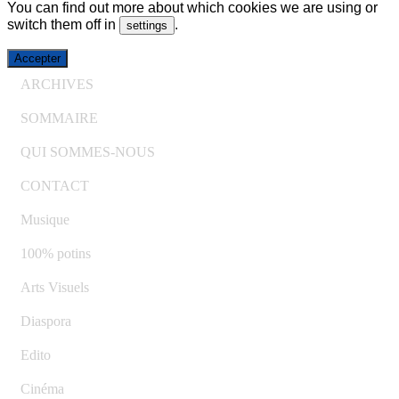
You can find out more about which cookies we are using or
switch them off in
.
settings
Accepter
ARCHIVES
SOMMAIRE
QUI SOMMES-NOUS
CONTACT
Musique
100% potins
Arts Visuels
Diaspora
Edito
Cinéma