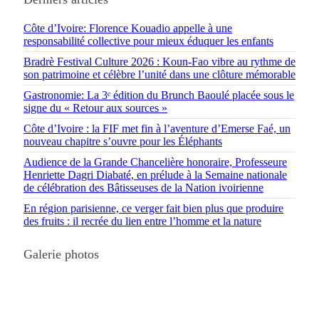
Côte d’Ivoire: Florence Kouadio appelle à une
responsabilité collective pour mieux éduquer les enfants
Bradrè Festival Culture 2026 : Koun-Fao vibre au rythme de
son patrimoine et célèbre l’unité dans une clôture mémorable
Gastronomie: La 3ᵉ édition du Brunch Baoulé placée sous le
signe du « Retour aux sources »
Côte d’Ivoire : la FIF met fin à l’aventure d’Emerse Faé, un
nouveau chapitre s’ouvre pour les Éléphants
Audience de la Grande Chancelière honoraire, Professeure
Henriette Dagri Diabaté, en prélude à la Semaine nationale
de célébration des Bâtisseuses de la Nation ivoirienne
En région parisienne, ce verger fait bien plus que produire
des fruits : il recrée du lien entre l’homme et la nature
Galerie photos