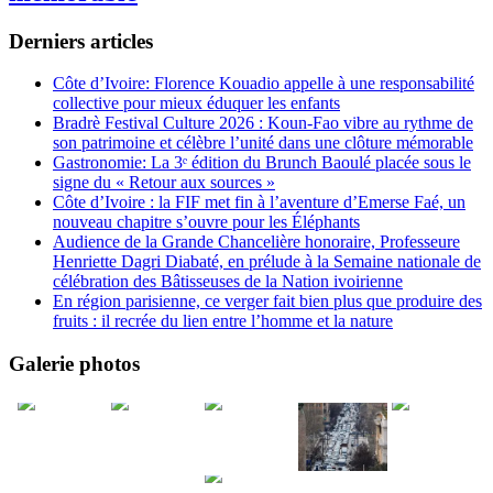
Derniers articles
Côte d’Ivoire: Florence Kouadio appelle à une responsabilité
collective pour mieux éduquer les enfants
Bradrè Festival Culture 2026 : Koun-Fao vibre au rythme de
son patrimoine et célèbre l’unité dans une clôture mémorable
Gastronomie: La 3ᵉ édition du Brunch Baoulé placée sous le
signe du « Retour aux sources »
Côte d’Ivoire : la FIF met fin à l’aventure d’Emerse Faé, un
nouveau chapitre s’ouvre pour les Éléphants
Audience de la Grande Chancelière honoraire, Professeure
Henriette Dagri Diabaté, en prélude à la Semaine nationale de
célébration des Bâtisseuses de la Nation ivoirienne
En région parisienne, ce verger fait bien plus que produire des
fruits : il recrée du lien entre l’homme et la nature
Galerie photos