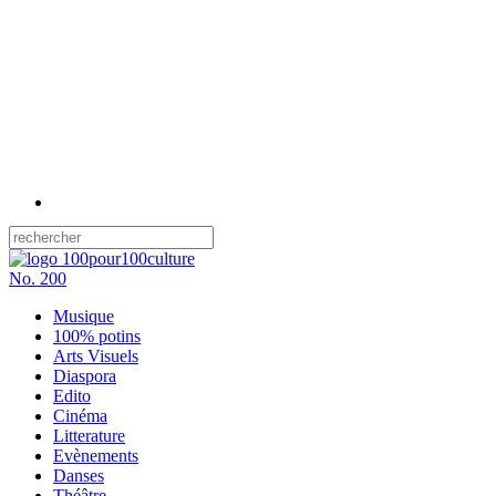
No.
200
Musique
100% potins
Arts Visuels
Diaspora
Edito
Cinéma
Litterature
Evènements
Danses
Théâtre