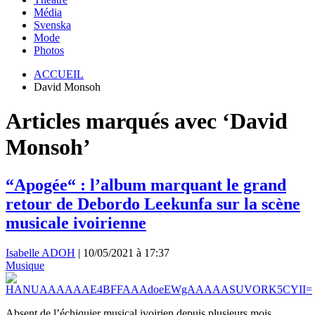
Média
Svenska
Mode
Photos
ACCUEIL
David Monsoh
Articles marqués avec ‘David
Monsoh’
“Apogée“ : l’album marquant le grand
retour de Debordo Leekunfa sur la scène
musicale ivoirienne
Isabelle ADOH
|
10/05/2021 à 17:37
Musique
Absent de l’échiquier musical ivoirien depuis plusieurs mois,