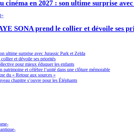
au cinéma en 2027 : son ultime surprise avec
YE SONA prend le collier et dévoile ses pri
on ultime surprise avec Jurassic Park et Zelda
lier et dévoile ses priorités
ollective pour mieux éduquer les enfants
n patrimoine et célèbre l’unité dans une clôture mémorable
gne du « Retour aux sources »
uveau chapitre s’ouvre pour les Éléphants