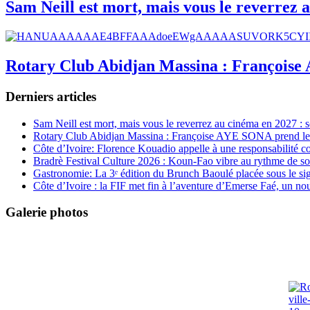
Sam Neill est mort, mais vous le reverrez 
Rotary Club Abidjan Massina : Françoise A
Derniers articles
Sam Neill est mort, mais vous le reverrez au cinéma en 2027 : s
Rotary Club Abidjan Massina : Françoise AYE SONA prend le col
Côte d’Ivoire: Florence Kouadio appelle à une responsabilité c
Bradrè Festival Culture 2026 : Koun-Fao vibre au rythme de so
Gastronomie: La 3ᵉ édition du Brunch Baoulé placée sous le si
Côte d’Ivoire : la FIF met fin à l’aventure d’Emerse Faé, un no
Galerie photos