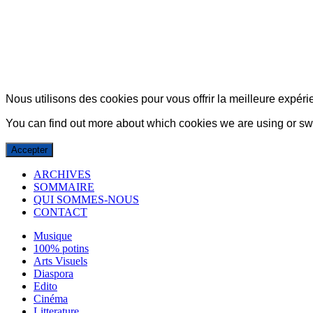
© Copyright 2007-2025 100%Culture - Edité par
Guide Invest (GI)
Nous utilisons des cookies pour vous offrir la meilleure expérie
You can find out more about which cookies we are using or swi
Accepter
ARCHIVES
SOMMAIRE
QUI SOMMES-NOUS
CONTACT
Musique
100% potins
Arts Visuels
Diaspora
Edito
Cinéma
Litterature