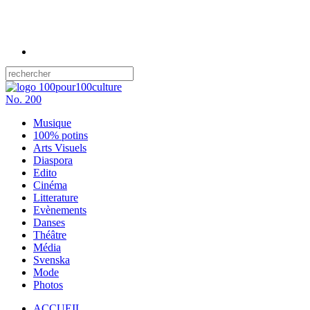
No.
200
Musique
100% potins
Arts Visuels
Diaspora
Edito
Cinéma
Litterature
Evènements
Danses
Théâtre
Média
Svenska
Mode
Photos
ACCUEIL