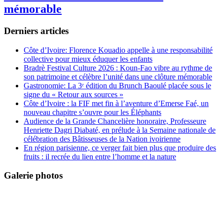
mémorable
Derniers articles
Côte d’Ivoire: Florence Kouadio appelle à une responsabilité
collective pour mieux éduquer les enfants
Bradrè Festival Culture 2026 : Koun-Fao vibre au rythme de
son patrimoine et célèbre l’unité dans une clôture mémorable
Gastronomie: La 3ᵉ édition du Brunch Baoulé placée sous le
signe du « Retour aux sources »
Côte d’Ivoire : la FIF met fin à l’aventure d’Emerse Faé, un
nouveau chapitre s’ouvre pour les Éléphants
Audience de la Grande Chancelière honoraire, Professeure
Henriette Dagri Diabaté, en prélude à la Semaine nationale de
célébration des Bâtisseuses de la Nation ivoirienne
En région parisienne, ce verger fait bien plus que produire des
fruits : il recrée du lien entre l’homme et la nature
Galerie photos