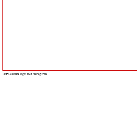
100%Culture utges med bidrag från