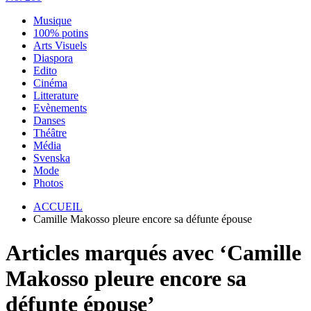
Musique
100% potins
Arts Visuels
Diaspora
Edito
Cinéma
Litterature
Evènements
Danses
Théâtre
Média
Svenska
Mode
Photos
ACCUEIL
Camille Makosso pleure encore sa défunte épouse
Articles marqués avec ‘Camille
Makosso pleure encore sa
défunte épouse’