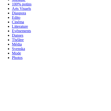
100% potins
Arts Visuels
Diaspora
Edito
Cinéma
Litterature
Evènements
Danses
Théâtre
Média
Svenska
Mode
Photos