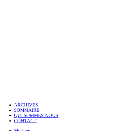
© Copyright 2007-2025 100%Culture - Edité par
Guide Invest (GI)
ARCHIVES
SOMMAIRE
QUI SOMMES-NOUS
CONTACT
Musique