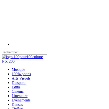
No.
200
Musique
100% potins
Arts Visuels
Diaspora
Edito
Cinéma
Litterature
Evènements
Danses
Théâtre