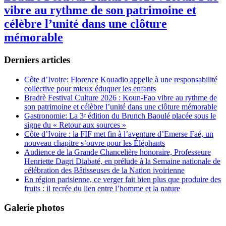
vibre au rythme de son patrimoine et
célèbre l’unité dans une clôture
mémorable
Derniers articles
Côte d’Ivoire: Florence Kouadio appelle à une responsabilité
collective pour mieux éduquer les enfants
Bradrè Festival Culture 2026 : Koun-Fao vibre au rythme de
son patrimoine et célèbre l’unité dans une clôture mémorable
Gastronomie: La 3ᵉ édition du Brunch Baoulé placée sous le
signe du « Retour aux sources »
Côte d’Ivoire : la FIF met fin à l’aventure d’Emerse Faé, un
nouveau chapitre s’ouvre pour les Éléphants
Audience de la Grande Chancelière honoraire, Professeure
Henriette Dagri Diabaté, en prélude à la Semaine nationale de
célébration des Bâtisseuses de la Nation ivoirienne
En région parisienne, ce verger fait bien plus que produire des
fruits : il recrée du lien entre l’homme et la nature
Galerie photos