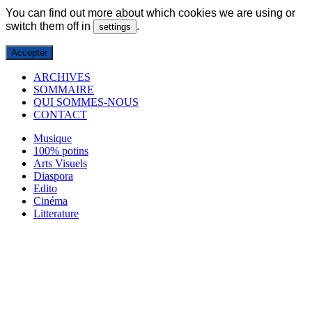
You can find out more about which cookies we are using or
switch them off in
.
settings
Accepter
ARCHIVES
SOMMAIRE
QUI SOMMES-NOUS
CONTACT
Musique
100% potins
Arts Visuels
Diaspora
Edito
Cinéma
Litterature
Evènements
Danses
Théâtre
Média
Svenska
Mode
Photos