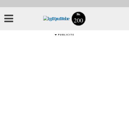
No.
200