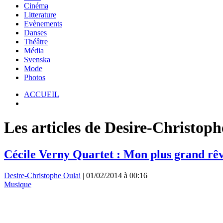
Cinéma
Litterature
Evènements
Danses
Théâtre
Média
Svenska
Mode
Photos
ACCUEIL
Les articles de Desire-Christoph
Cécile Verny Quartet : Mon plus grand rêv
Desire-Christophe Oulai
|
01/02/2014 à 00:16
Musique