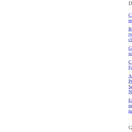
D
C
r
B
r
c
G
s
C
F
A
P
S
N
En
pr
n
G