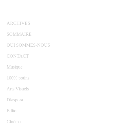
© Copyright 2007-2025 100%Culture - Edité par
Gui
ARCHIVES
SOMMAIRE
QUI SOMMES-NOUS
CONTACT
Musique
100% potins
Arts Visuels
Diaspora
Edito
Cinéma