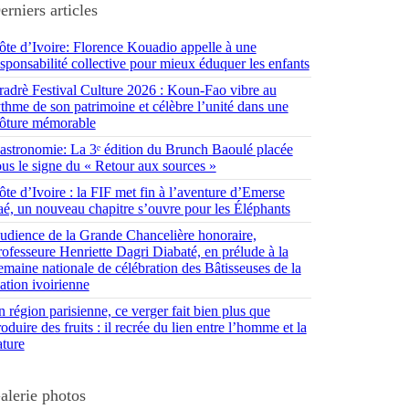
erniers articles
ôte d’Ivoire: Florence Kouadio appelle à une
esponsabilité collective pour mieux éduquer les enfants
radrè Festival Culture 2026 : Koun-Fao vibre au
ythme de son patrimoine et célèbre l’unité dans une
lôture mémorable
astronomie: La 3ᵉ édition du Brunch Baoulé placée
ous le signe du « Retour aux sources »
ôte d’Ivoire : la FIF met fin à l’aventure d’Emerse
aé, un nouveau chapitre s’ouvre pour les Éléphants
udience de la Grande Chancelière honoraire,
rofesseure Henriette Dagri Diabaté, en prélude à la
emaine nationale de célébration des Bâtisseuses de la
ation ivoirienne
 région parisienne, ce verger fait bien plus que
oduire des fruits : il recrée du lien entre l’homme et la
ature
alerie photos