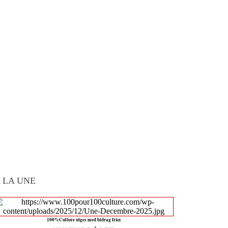
 LA UNE
100%Culture utges med bidrag från