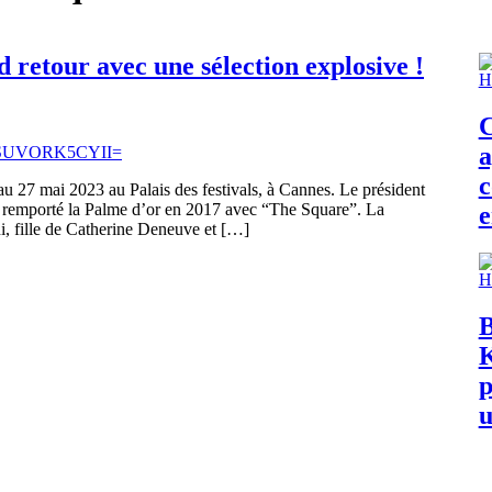
d retour avec une sélection explosive !
C
a
c
au 27 mai 2023 au Palais des festivals, à Cannes. Le président
 a remporté la Palme d’or en 2017 avec “The Square”. La
e
i, fille de Catherine Deneuve et […]
B
K
p
u