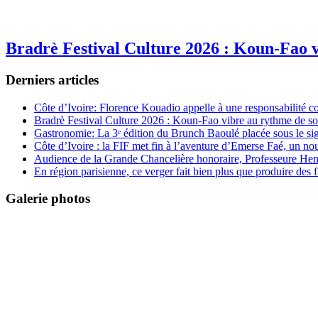
Bradrè Festival Culture 2026 : Koun-Fao v
Derniers articles
Côte d’Ivoire: Florence Kouadio appelle à une responsabilité c
Bradrè Festival Culture 2026 : Koun-Fao vibre au rythme de so
Gastronomie: La 3ᵉ édition du Brunch Baoulé placée sous le si
Côte d’Ivoire : la FIF met fin à l’aventure d’Emerse Faé, un no
Audience de la Grande Chancelière honoraire, Professeure Henri
En région parisienne, ce verger fait bien plus que produire des fr
Galerie photos