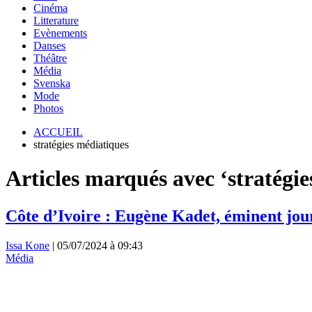
Cinéma
Litterature
Evènements
Danses
Théâtre
Média
Svenska
Mode
Photos
ACCUEIL
stratégies médiatiques
Articles marqués avec ‘stratégi
Côte d’Ivoire : Eugène Kadet, éminent jour
Issa Kone
|
05/07/2024 à 09:43
Média