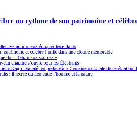
ibre au rythme de son patrimoine et célèbr
ollective pour mieux éduquer les enfants
n patrimoine et célèbre l’unité dans une clôture mémorable
gne du « Retour aux sources »
uveau chapitre s’ouvre pour les Éléphants
ette Dagri Diabaté, en prélude à la Semaine nationale de célébration d
uits : il recrée du lien entre l’homme et la nature