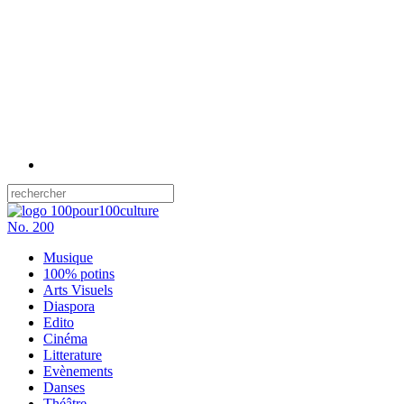
No.
200
Musique
100% potins
Arts Visuels
Diaspora
Edito
Cinéma
Litterature
Evènements
Danses
Théâtre