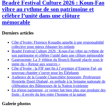
Bradrè Festival Culture 2026 : Koun-Fao
vibre au rythme de son patrimoine et
célèbre l’unité dans une clôture
mémorable
Derniers articles
Côte d’Ivoire: Florence Kouadio appelle à une responsabilité
collective pour mieux éduquer les enfants
Bradrè Festival Culture 2026 : Koun-Fao vibre au rythme de
son patrimoine et célèbre l’unité dans une clôture mémorable
Gastronomie: La 3ᵉ édition du Brunch Baoulé placée sous le
signe du « Retour aux sources »
Côte d’Ivoire : la FIF met fin à l’aventure d’Emerse Faé, un
nouveau chapitre s’ouvre pour les Éléphants
Audience de la Grande Chancelière honoraire, Professeure
Henriette Dagri Diabaté, en prélude à la Semaine nationale de
célébration des Bâtisseuses de la Nation ivoirienne
En région parisienne, ce verger fait bien plus que produire des
fruits : il recrée du lien entre l’homme et la nature
Galerie photos