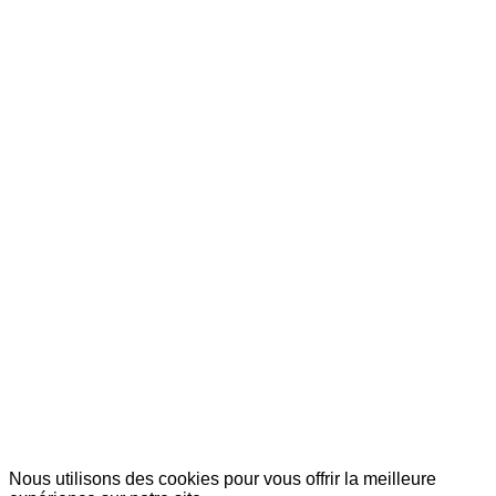
© Copyright 2007-2025 100%Culture - Edité par
Guide Invest (GI)
Nous utilisons des cookies pour vous offrir la meilleure