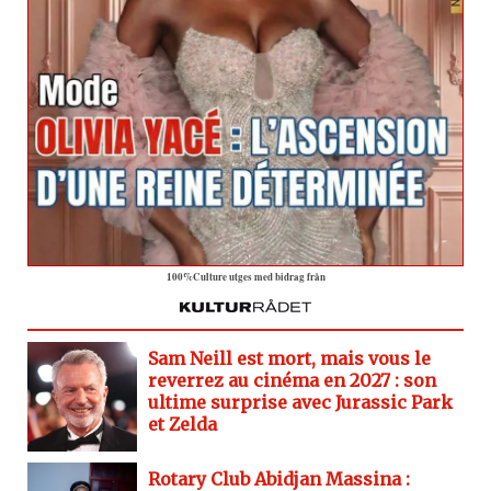
100%Culture utges med bidrag från
Sam Neill est mort, mais vous le
reverrez au cinéma en 2027 : son
ultime surprise avec Jurassic Park
et Zelda
Rotary Club Abidjan Massina :