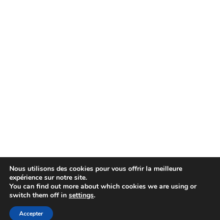
Nous utilisons des cookies pour vous offrir la meilleure
expérience sur notre site.
You can find out more about which cookies we are using or
switch them off in
settings
.
© Copyright 2007-2025 100%Culture - Edité par
Guide
Accepter