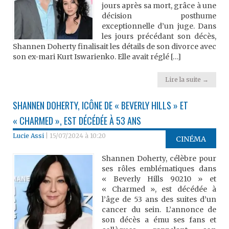
jours après sa mort, grâce à une
décision posthume
exceptionnelle d’un juge. Dans
les jours précédant son décès,
Shannen Doherty finalisait les détails de son divorce avec
son ex-mari Kurt Iswarienko. Elle avait réglé […]
Lire la suite →
SHANNEN DOHERTY, ICÔNE DE « BEVERLY HILLS » ET
« CHARMED », EST DÉCÉDÉE À 53 ANS
Lucie Assi
|
15/07/2024 à 10:20
CINÉMA
Shannen Doherty, célèbre pour
ses rôles emblématiques dans
« Beverly Hills 90210 » et
« Charmed », est décédée à
l’âge de 53 ans des suites d’un
cancer du sein. L’annonce de
son décès a ému ses fans et