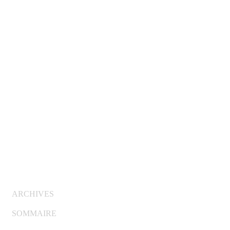
© Copyright 2007-2025 100%Culture - Edité par
Guide
Invest (GI)
ARCHIVES
SOMMAIRE