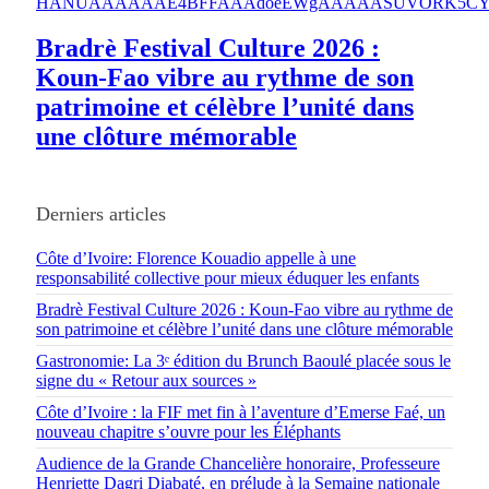
Bradrè Festival Culture 2026 :
Koun-Fao vibre au rythme de son
patrimoine et célèbre l’unité dans
une clôture mémorable
Derniers articles
Côte d’Ivoire: Florence Kouadio appelle à une
responsabilité collective pour mieux éduquer les enfants
Bradrè Festival Culture 2026 : Koun-Fao vibre au rythme de
son patrimoine et célèbre l’unité dans une clôture mémorable
Gastronomie: La 3ᵉ édition du Brunch Baoulé placée sous le
signe du « Retour aux sources »
Côte d’Ivoire : la FIF met fin à l’aventure d’Emerse Faé, un
nouveau chapitre s’ouvre pour les Éléphants
Audience de la Grande Chancelière honoraire, Professeure
Henriette Dagri Diabaté, en prélude à la Semaine nationale