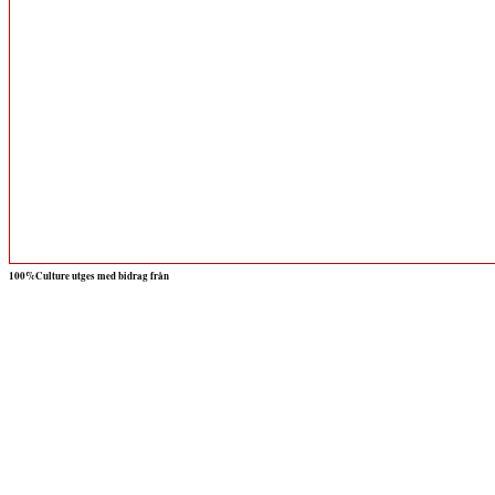
100%Culture utges med bidrag från