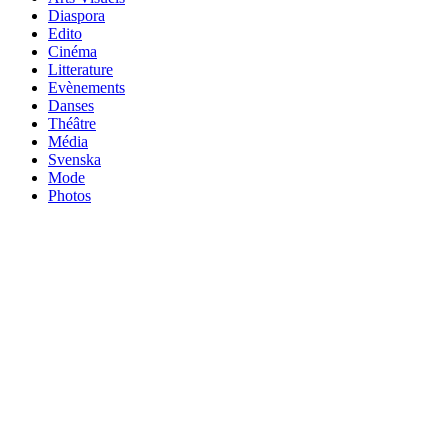
Diaspora
Edito
Cinéma
Litterature
Evènements
Danses
Théâtre
Média
Svenska
Mode
Photos