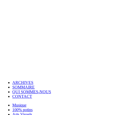
© Copyright 2007-2025 100%Culture - Edité par
Guide Invest (GI)
ARCHIVES
SOMMAIRE
QUI SOMMES-NOUS
CONTACT
Musique
100% potins
Arts Visuels