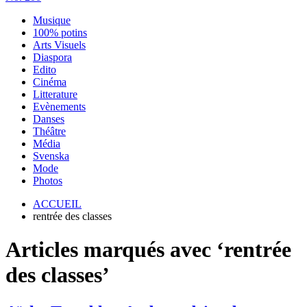
Musique
100% potins
Arts Visuels
Diaspora
Edito
Cinéma
Litterature
Evènements
Danses
Théâtre
Média
Svenska
Mode
Photos
ACCUEIL
rentrée des classes
Articles marqués avec ‘rentrée
des classes’