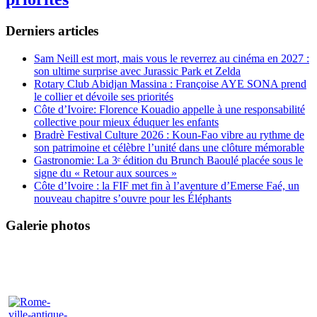
Derniers articles
Sam Neill est mort, mais vous le reverrez au cinéma en 2027 :
son ultime surprise avec Jurassic Park et Zelda
Rotary Club Abidjan Massina : Françoise AYE SONA prend
le collier et dévoile ses priorités
Côte d’Ivoire: Florence Kouadio appelle à une responsabilité
collective pour mieux éduquer les enfants
Bradrè Festival Culture 2026 : Koun-Fao vibre au rythme de
son patrimoine et célèbre l’unité dans une clôture mémorable
Gastronomie: La 3ᵉ édition du Brunch Baoulé placée sous le
signe du « Retour aux sources »
Côte d’Ivoire : la FIF met fin à l’aventure d’Emerse Faé, un
nouveau chapitre s’ouvre pour les Éléphants
Galerie photos