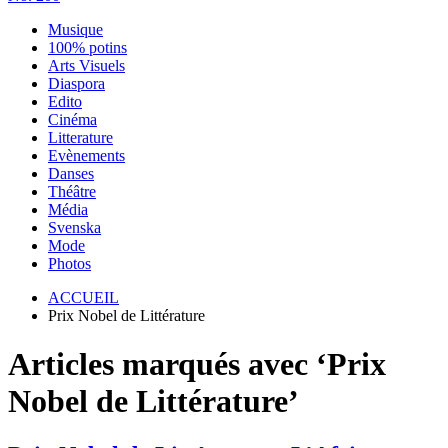
Musique
100% potins
Arts Visuels
Diaspora
Edito
Cinéma
Litterature
Evènements
Danses
Théâtre
Média
Svenska
Mode
Photos
ACCUEIL
Prix Nobel de Littérature
Articles marqués avec ‘Prix
Nobel de Littérature’