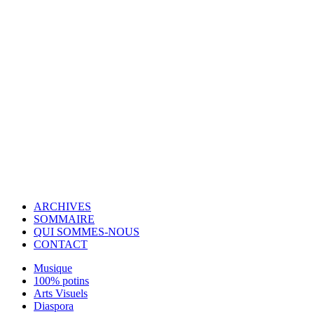
© Copyright 2007-2025 100%Culture - Edité par
Guide Invest (GI)
ARCHIVES
SOMMAIRE
QUI SOMMES-NOUS
CONTACT
Musique
100% potins
Arts Visuels
Diaspora