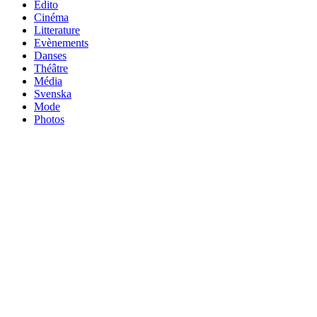
Edito
Cinéma
Litterature
Evènements
Danses
Théâtre
Média
Svenska
Mode
Photos