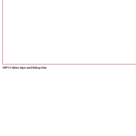
100%Culture utges med bidrag från