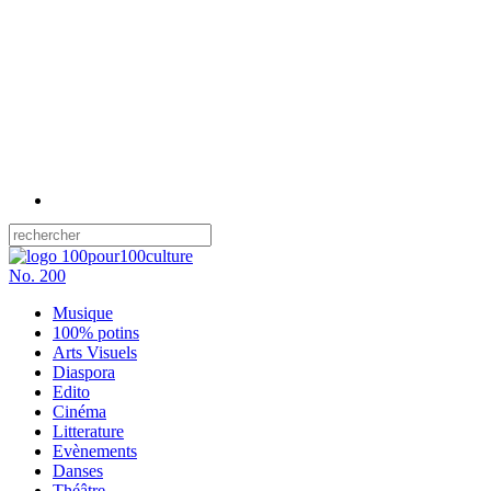
No.
200
Musique
100% potins
Arts Visuels
Diaspora
Edito
Cinéma
Litterature
Evènements
Danses
Théâtre