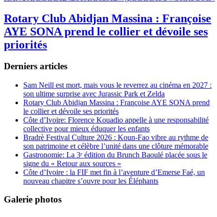
Rotary Club Abidjan Massina : Françoise
AYE SONA prend le collier et dévoile ses
priorités
Derniers articles
Sam Neill est mort, mais vous le reverrez au cinéma en 2027 :
son ultime surprise avec Jurassic Park et Zelda
Rotary Club Abidjan Massina : Françoise AYE SONA prend
le collier et dévoile ses priorités
Côte d’Ivoire: Florence Kouadio appelle à une responsabilité
collective pour mieux éduquer les enfants
Bradrè Festival Culture 2026 : Koun-Fao vibre au rythme de
son patrimoine et célèbre l’unité dans une clôture mémorable
Gastronomie: La 3ᵉ édition du Brunch Baoulé placée sous le
signe du « Retour aux sources »
Côte d’Ivoire : la FIF met fin à l’aventure d’Emerse Faé, un
nouveau chapitre s’ouvre pour les Éléphants
Galerie photos