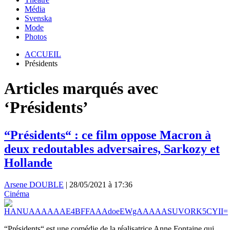
Média
Svenska
Mode
Photos
ACCUEIL
Présidents
Articles marqués avec
‘Présidents’
“Présidents“ : ce film oppose Macron à
deux redoutables adversaires, Sarkozy et
Hollande
Arsene DOUBLE
|
28/05/2021 à 17:36
Cinéma
“Présidents“ est une comédie de la réalisatrice Anne Fontaine qui