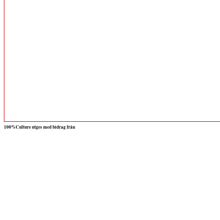
100%Culture utges med bidrag från