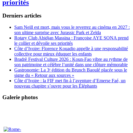
priorités
Derniers articles
Sam Neill est mort, mais vous le reverrez au cinéma en 2027 :
son ultime surprise avec Jurassic Park et Zelda
Rotary Club Abidjan Massina : Françoise AYE SONA prend
le collier et dévoile ses priorités
Côte d’Ivoire: Florence Kouadio appelle à une responsabilité
collective pour mieux éduquer les enfants
Bradrè Festival Culture 2026 : Koun-Fao vibre au rythme de
son patrimoine et célèbre l’unité dans une clôture mémorable
Gastronomie: La 3ᵉ édition du Brunch Baoulé placée sous le
signe du « Retour aux sources »
Côte d’Ivoire : la FIF met fin à l’aventure d’Emerse Faé, un
nouveau chapitre s’ouvre pour les Éléphants
Galerie photos