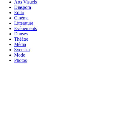
Arts Visuels
Diaspora
Edito
Cinéma
Litterature
Evènements
Danses
Théâtre
Média
Svenska
Mode
Photos