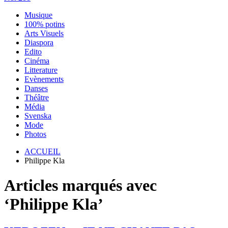
Musique
100% potins
Arts Visuels
Diaspora
Edito
Cinéma
Litterature
Evènements
Danses
Théâtre
Média
Svenska
Mode
Photos
ACCUEIL
Philippe Kla
Articles marqués avec
‘Philippe Kla’