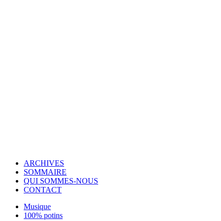
© Copyright 2007-2025 100%Culture - Edité par
Guide Invest (GI)
ARCHIVES
SOMMAIRE
QUI SOMMES-NOUS
CONTACT
Musique
100% potins