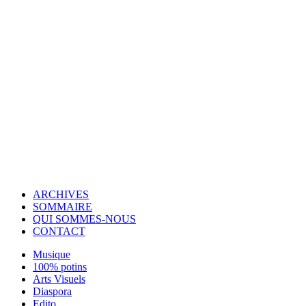
© Copyright 2007-2025 100%Culture - Edité par
Guide Invest (GI)
ARCHIVES
SOMMAIRE
QUI SOMMES-NOUS
CONTACT
Musique
100% potins
Arts Visuels
Diaspora
Edito