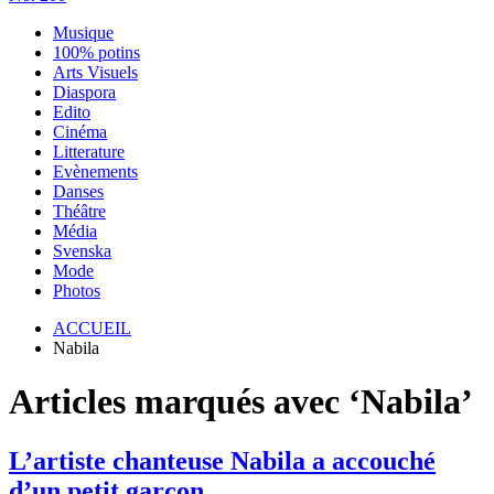
Musique
100% potins
Arts Visuels
Diaspora
Edito
Cinéma
Litterature
Evènements
Danses
Théâtre
Média
Svenska
Mode
Photos
ACCUEIL
Nabila
Articles marqués avec ‘Nabila’
L’artiste chanteuse Nabila a accouché
d’un petit garçon