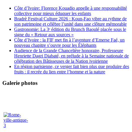
Côte d’Ivoire: Florence Kouadio appelle à une responsabilité
collective pour mieux éduquer les enfants
Bradrè Festival Culture 2026 : Koun-Fao vibre au rythme de
son patrimoine et célèbre l’unité dans une clôture mémorable
Gastronomie: La 3ᵉ édition du Brunch Baoulé placée sous le
signe du « Retour aux sources »
Côte d’Ivoire : la FIF met fin à l’aventure d’Emerse Faé, un
nouveau chapitre s’ouvre pour les Éléphants
Audience de la Grande Chancelière honoraire, Professeure
Henriette Dagri Diabaté, en prélude à la Semaine nationale de
célébration des Bâtisseuses de la Nation ivoirienne
En région parisienne, ce verger fait bien plus que produire des
fruits : il recrée du lien entre l’homme et la nature
Galerie photos