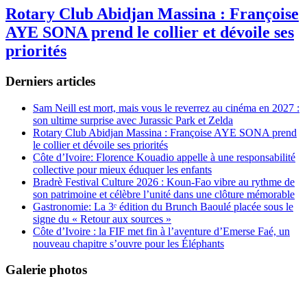
Rotary Club Abidjan Massina : Françoise
AYE SONA prend le collier et dévoile ses
priorités
Derniers articles
Sam Neill est mort, mais vous le reverrez au cinéma en 2027 :
son ultime surprise avec Jurassic Park et Zelda
Rotary Club Abidjan Massina : Françoise AYE SONA prend
le collier et dévoile ses priorités
Côte d’Ivoire: Florence Kouadio appelle à une responsabilité
collective pour mieux éduquer les enfants
Bradrè Festival Culture 2026 : Koun-Fao vibre au rythme de
son patrimoine et célèbre l’unité dans une clôture mémorable
Gastronomie: La 3ᵉ édition du Brunch Baoulé placée sous le
signe du « Retour aux sources »
Côte d’Ivoire : la FIF met fin à l’aventure d’Emerse Faé, un
nouveau chapitre s’ouvre pour les Éléphants
Galerie photos