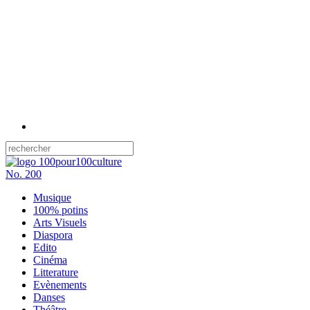
No.
200
Musique
100% potins
Arts Visuels
Diaspora
Edito
Cinéma
Litterature
Evènements
Danses
Théâtre