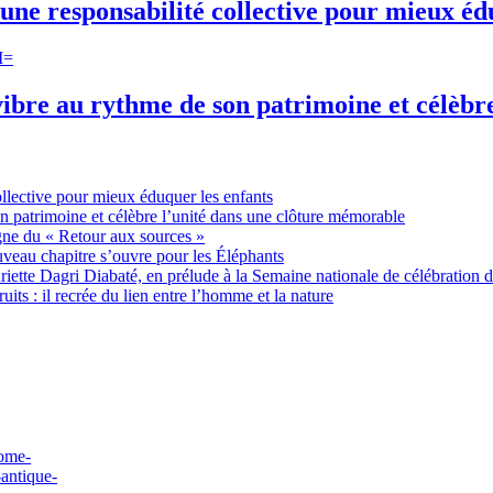
une responsabilité collective pour mieux éd
ibre au rythme de son patrimoine et célèbr
ollective pour mieux éduquer les enfants
n patrimoine et célèbre l’unité dans une clôture mémorable
gne du « Retour aux sources »
uveau chapitre s’ouvre pour les Éléphants
ette Dagri Diabaté, en prélude à la Semaine nationale de célébration d
uits : il recrée du lien entre l’homme et la nature