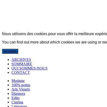
© Copyright 2007-2025 100%Culture - Edité par
Guide Invest (GI)
Nous utilisons des cookies pour vous offrir la meilleure expérie
You can find out more about which cookies we are using or swi
Accepter
ARCHIVES
SOMMAIRE
QUI SOMMES-NOUS
CONTACT
Musique
100% potins
Arts Visuels
Diaspora
Edito
Cinéma
Litterature