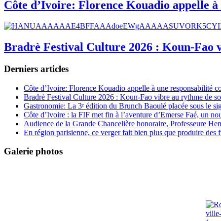
Côte d’Ivoire: Florence Kouadio appelle à 
Bradrè Festival Culture 2026 : Koun-Fao v
Derniers articles
Côte d’Ivoire: Florence Kouadio appelle à une responsabilité c
Bradrè Festival Culture 2026 : Koun-Fao vibre au rythme de so
Gastronomie: La 3ᵉ édition du Brunch Baoulé placée sous le si
Côte d’Ivoire : la FIF met fin à l’aventure d’Emerse Faé, un no
Audience de la Grande Chancelière honoraire, Professeure Henri
En région parisienne, ce verger fait bien plus que produire des fr
Galerie photos