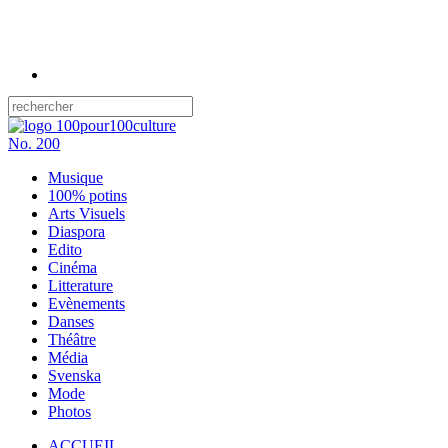
No.
200
Musique
100% potins
Arts Visuels
Diaspora
Edito
Cinéma
Litterature
Evènements
Danses
Théâtre
Média
Svenska
Mode
Photos
ACCUEIL