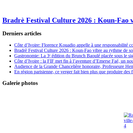
Bradrè Festival Culture 2026 : Koun-Fao v
Derniers articles
Côte d’Ivoire: Florence Kouadio appelle à une responsabilité c
Bradrè Festival Culture 2026 : Koun-Fao vibre au rythme de so
Gastronomie: La 3ᵉ édition du Brunch Baoulé placée sous le si
Côte d’Ivoire : la FIF met fin à l’aventure d’Emerse Faé, un no
Audience de la Grande Chancelière honoraire, Professeure Henri
En région parisienne, ce verger fait bien plus que produire des fr
Galerie photos