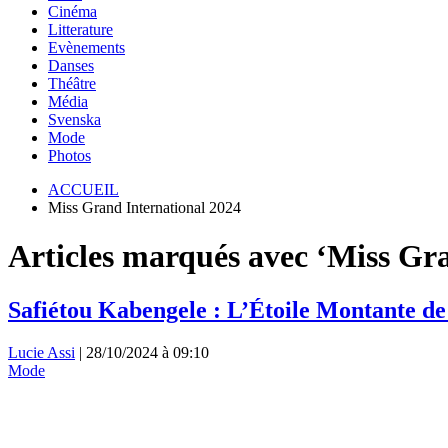
Cinéma
Litterature
Evènements
Danses
Théâtre
Média
Svenska
Mode
Photos
ACCUEIL
Miss Grand International 2024
Articles marqués avec ‘Miss Gr
Safiétou Kabengele : L’Étoile Montante d
Lucie Assi
|
28/10/2024 à 09:10
Mode