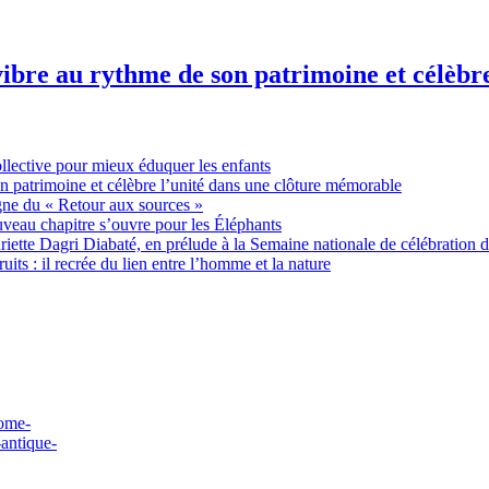
ibre au rythme de son patrimoine et célèbr
ollective pour mieux éduquer les enfants
n patrimoine et célèbre l’unité dans une clôture mémorable
gne du « Retour aux sources »
uveau chapitre s’ouvre pour les Éléphants
ette Dagri Diabaté, en prélude à la Semaine nationale de célébration d
uits : il recrée du lien entre l’homme et la nature