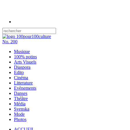
No.
200
Musique
100% potins
Arts Visuels
Diaspora
Edito
Cinéma
Litterature
Evènements
Danses
Théâtre
Média
Svenska
Mode
Photos
ACCUEIL