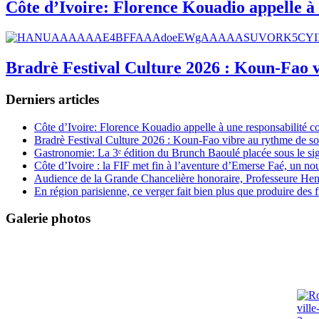
Côte d’Ivoire: Florence Kouadio appelle à 
Bradrè Festival Culture 2026 : Koun-Fao v
Derniers articles
Côte d’Ivoire: Florence Kouadio appelle à une responsabilité c
Bradrè Festival Culture 2026 : Koun-Fao vibre au rythme de so
Gastronomie: La 3ᵉ édition du Brunch Baoulé placée sous le si
Côte d’Ivoire : la FIF met fin à l’aventure d’Emerse Faé, un no
Audience de la Grande Chancelière honoraire, Professeure Henri
En région parisienne, ce verger fait bien plus que produire des fr
Galerie photos