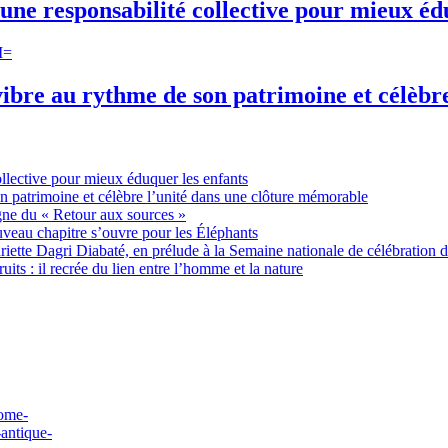
une responsabilité collective pour mieux éd
ibre au rythme de son patrimoine et célèbr
ollective pour mieux éduquer les enfants
n patrimoine et célèbre l’unité dans une clôture mémorable
gne du « Retour aux sources »
uveau chapitre s’ouvre pour les Éléphants
ette Dagri Diabaté, en prélude à la Semaine nationale de célébration d
uits : il recrée du lien entre l’homme et la nature