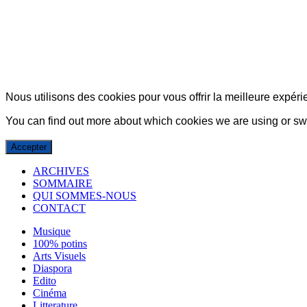
© Copyright 2007-2025 100%Culture - Edité par
Guide Invest (GI)
Nous utilisons des cookies pour vous offrir la meilleure expérie
You can find out more about which cookies we are using or swi
Accepter
ARCHIVES
SOMMAIRE
QUI SOMMES-NOUS
CONTACT
Musique
100% potins
Arts Visuels
Diaspora
Edito
Cinéma
Litterature